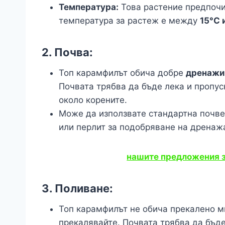
Температура:
Това растение предпоч
температура за растеж е между
15°C 
2.
Почва:
Топ карамфилът обича добре
дренажи
Почвата трябва да бъде лека и пропус
около корените.
Може да използвате стандартна почвен
или перлит за подобряване на дренаж
нашите предложения з
3.
Поливане:
Топ карамфилът не обича прекалено мн
прекалявайте. Почвата трябва да бъде