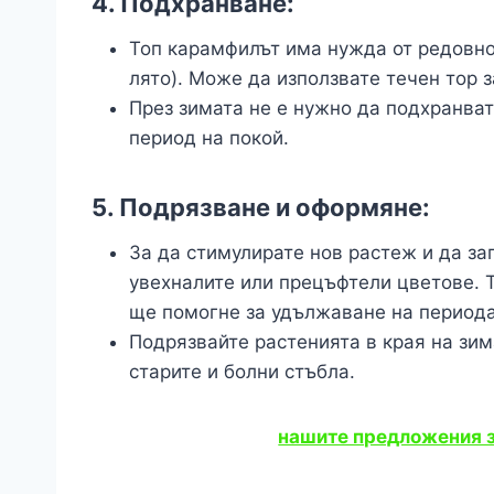
4.
Подхранване:
Топ карамфилът има нужда от редовно
лято). Може да използвате течен тор з
През зимата не е нужно да подхранват
период на покой.
5.
Подрязване и оформяне:
За да стимулирате нов растеж и да за
увехналите или прецъфтели цветове. 
ще помогне за удължаване на периода
Подрязвайте растенията в края на зим
старите и болни стъбла.
нашите предложения з