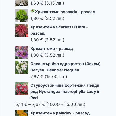
7,67 €
5,00 €
1,60
€
(3.13 лв.)
through
Хризантема avocado
- разсад
8,00 €
1,80
€
(3.52 лв.)
Хризантема Scarlett O'Hara -
разсад
1,80
€
(3.52 лв.)
Хризантема - разсад
1,80
€
(3.52 лв.)
Олеандър бял едроцветен (Зокум)
Негуев Oleander Neguev
7,67
€
(15.00 лв.)
Студоустойчива хортензия Лейди
ред Hydrangea macrophylla Lady in
Red
Price
5,11
€
–
7,67
€
(10.00 - 15.00 лв.)
range:
Хризантема paladov - разсад