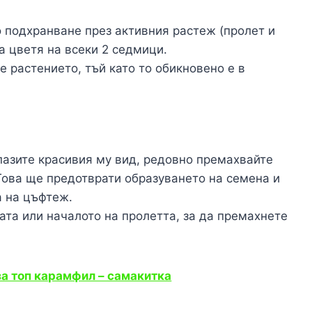
 подхранване през активния растеж (пролет и
а цветя на всеки 2 седмици.
е растението, тъй като то обикновено е в
пазите красивия му вид, редовно премахвайте
Това ще предотврати образуването на семена и
 на цъфтеж.
ата или началото на пролетта, за да премахнете
а топ карамфил – самакитка