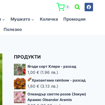
0
и
Мушкато
Количка
Промоции
Полезно
ПРОДУКТИ
Ягоди сорт Клери - разсад
1,00
€
(1.96 лв.)
Хризантема rainbow
- разсад
1,60
€
(3.13 лв.)
Олеандър светло розов (Зокум)
Арамис Oleander Aramis