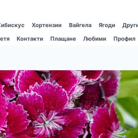
Хибискус
Хортензии
Вайгела
Ягоди
Друг
етя
Контакти
Плащане
Любими
Профил