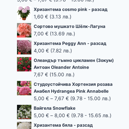
Оценено с
5.00
от 5
range:
Хризантема cosmo pink - разсад
5,00 €
1,60
€
(3.13 лв.)
through
Сортово мушкато Шёлк-Лагуна
7,67 €
7,00
€
(13.69 лв.)
Хризантема Peggy Ann - разсад
4,00
€
(7.82 лв.)
Олеандър тъмно цикламен (Зокум)
Антоан Oleander Antoine
7,67
€
(15.00 лв.)
Студоустойчива Хортензия розава
Анабел Hydrangea Pink Annabelle
Price
5,00
€
–
7,67
€
(9.78 - 15.00 лв.)
range:
Вайгела Snowflake
5,00 €
Price
5,00
€
–
8,00
€
(9.78 - 15.65 лв.)
through
range:
Хризантема бяла - разсад