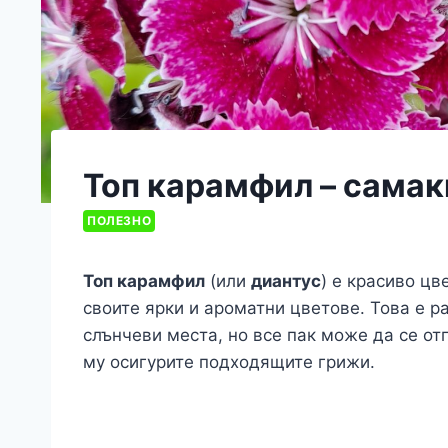
Топ карамфил – самак
ПОЛЕЗНО
Топ карамфил
(или
диантус
) е красиво цв
своите ярки и ароматни цветове. Това е р
слънчеви места, но все пак може да се от
му осигурите подходящите грижи.