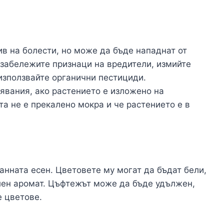
в на болести, но може да бъде нападнат от
 забележите признаци на вредители, измийте
 използвайте органични пестициди.
явания, ако растението е изложено на
та не е прекалено мокра и че растението е в
анната есен. Цветовете му могат да бъдат бели,
илен аромат. Цъфтежът може да бъде удължен,
 цветове.