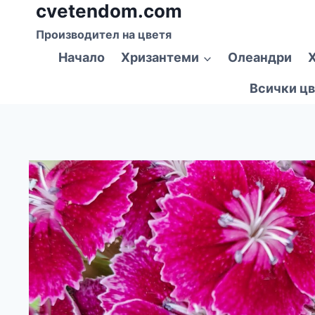
cvetendom.com
Към
съдържанието
Производител на цветя
Начало
Хризантеми
Олеандри
Всички цв