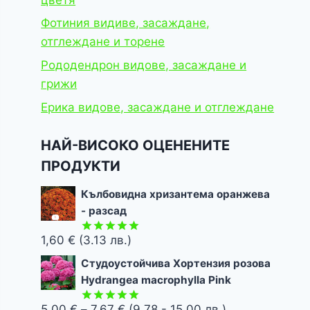
Фотиния видиве, засаждане,
отглеждане и торене
Рододендрон видове, засаждане и
грижи
Ерика видове, засаждане и отглеждане
НАЙ-ВИСОКО ОЦЕНЕНИТЕ
ПРОДУКТИ
Кълбовидна хризантема оранжева
- разсад
1,60
€
(3.13 лв.)
Оценено с
5.00
от 5
Студоустойчива Хортензия розова
Hydrangea macrophylla Pink
Price
5,00
€
–
7,67
€
(9.78 - 15.00 лв.)