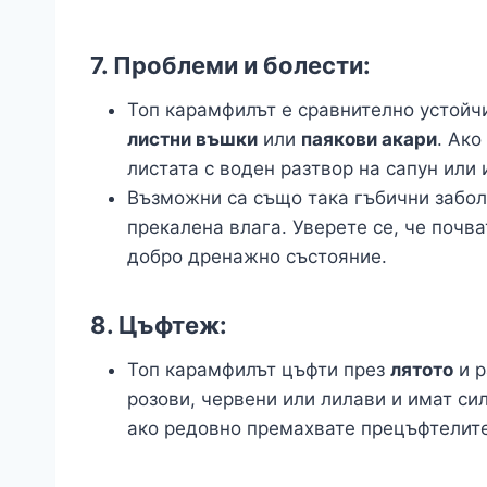
7.
Проблеми и болести:
Топ карамфилът е сравнително устойчи
листни въшки
или
паякови акари
. Ако
листата с воден разтвор на сапун или
Възможни са също така гъбични забол
прекалена влага. Уверете се, че почва
добро дренажно състояние.
8.
Цъфтеж:
Топ карамфилът цъфти през
лятото
и р
розови, червени или лилави и имат с
ако редовно премахвате прецъфтелите