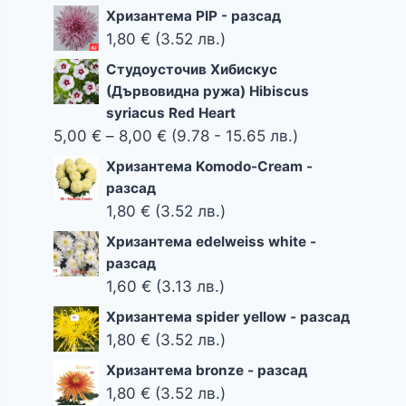
Хризантема PIP - разсад
1,80
€
(3.52 лв.)
Студоусточив Хибискус
(Дървовидна ружа) Hibiscus
syriacus Red Heart
Price
5,00
€
–
8,00
€
(9.78 - 15.65 лв.)
range:
Хризантема Komodo-Cream -
5,00 €
разсад
through
1,80
€
(3.52 лв.)
8,00 €
Хризантема edelweiss white -
разсад
1,60
€
(3.13 лв.)
Хризантема spider yellow - разсад
1,80
€
(3.52 лв.)
Хризантема bronze - разсад
1,80
€
(3.52 лв.)