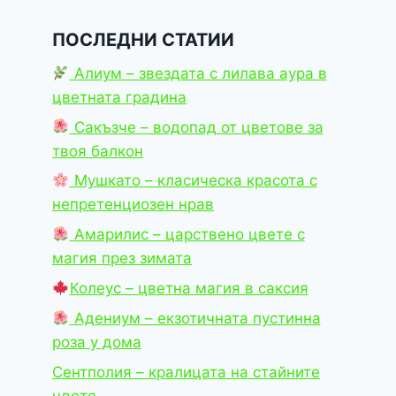
ПОСЛЕДНИ СТАТИИ
Алиум – звездата с лилава аура в
цветната градина
Сакъзче – водопад от цветове за
твоя балкон
Мушкато – класическа красота с
непретенциозен нрав
Амарилис – царствено цвете с
магия през зимата
Колеус – цветна магия в саксия
Адениум – екзотичната пустинна
роза у дома
Сентполия – кралицата на стайните
цветя