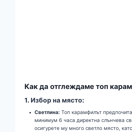
Как да отглеждаме топ карам
1.
Избор на място:
Светлина:
Топ карамфилът предпочит
минимум 6 часа директна слънчева све
осигурете му много светло място, кат