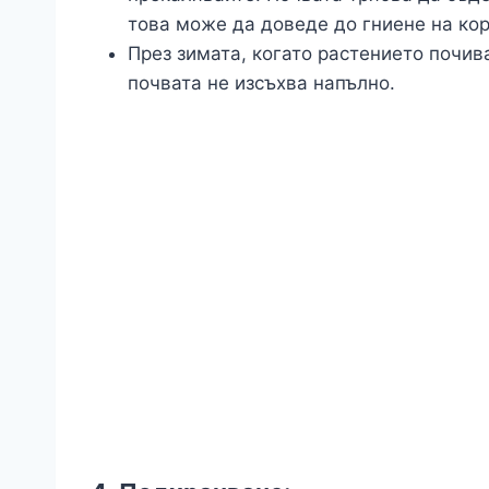
това може да доведе до гниене на кор
През зимата, когато растението почива
почвата не изсъхва напълно.