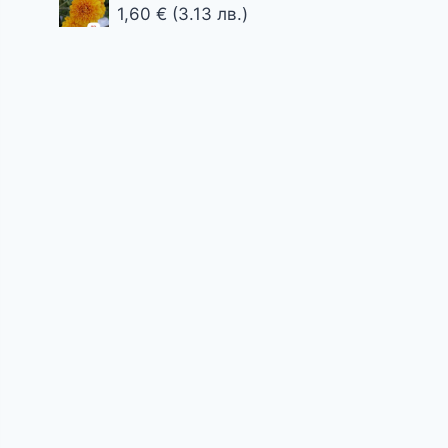
5,11 €
1,60
€
(3.13 лв.)
through
7,67 €