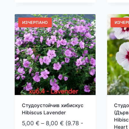
8,00 €
product
produ
has
has
multiple
multip
ИЗЧЕРПАНО
ИЗЧЕР
variants.
varian
The
The
options
option
may
may
be
be
chosen
chose
on
on
the
the
product
produ
page
page
Студоустойчив хибискус
Студо
Hibiscus Lavender
(Дърв
Hibisc
Price
5,00
€
–
8,00
€
(9.78 -
Heart