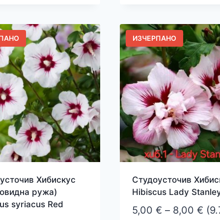
8,00 €
8,0
ct
product
has
le
multiple
ПАНО
ИЗЧЕРПАНО
ts.
variants.
The
s
options
may
be
n
chosen
on
the
ct
product
page
усточив Хибискус
Студоусточив Хибис
овидна ружа)
Hibiscus Lady Stanle
us syriacus Red
Pri
5,00
€
–
8,00
€
(9.