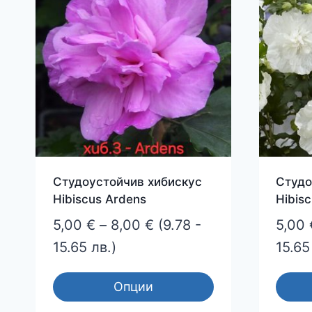
Студоустойчив хибискус
Студо
Hibiscus Ardens
Hibisc
Price
5,00
€
–
8,00
€
(9.78 -
5,00
range:
15.65 лв.)
15.65
5,00 €
Опции
through
This
This