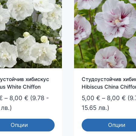
устойчив хибискус
Студоустойчив хиби
us White Chiffon
Hibiscus China Chiffo
Price
Pri
€
–
8,00
€
(9.78 -
5,00
€
–
8,00
€
(9.
range:
ran
 лв.)
15.65 лв.)
5,00 €
5,0
Опции
Опции
through
thr
This