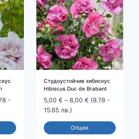
скус
Студоустойчив хибискус
n
Hibiscus Duc de Brabant
ce
Price
78 -
5,00
€
–
8,00
€
(9.78 -
ge:
range:
15.65 лв.)
0 €
5,00 €
Опции
ough
through
This