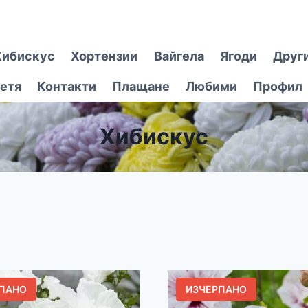
Хибискус
Хортензии
Вайгела
Ягоди
Друг
етя
Контакти
Плащане
Любими
Профил
Хибискус
ПАНО
ИЗЧЕРПАНО