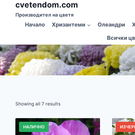
cvetendom.com
Към
съдържанието
Производител на цветя
Начало
Хризантеми
Олеандри
Всички цв
Showing all 7 results
НАЛИЧНО
ИЗЧЕР