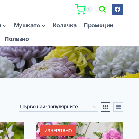
0
и
Мушкато
Количка
Промоции
Полезно
ИЗЧЕРПАНО