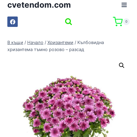
cvetendom.com
Към
съдържанието
0
В къщи
/
Начало
/
Хризантеми
/
Кълбовидна
хризантема тъмно розово – разсад