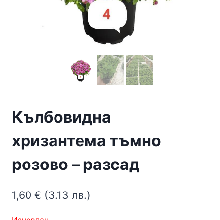
Кълбовидна
хризантема тъмно
розово – разсад
1,60
€
(3.13 лв.)
Изчерпан