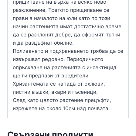
прищипване на върха на всяко ново
разклонение. Третото прищипване се
прави в началото на юли като по този
начин растенията имат достатъчно време
да се разклонят добре, да оформят пъпки
и да разцъфнат обилно.
Поливането и подхранването трябва да се
извършват редовно. Периодичното
опръскване на растенията с инсектицид
ще ги предпази от вредители.
Хризантемата се напада от охлюви,
листни въшки, акари и гъсеници.
След като цялото растение прецъфти,
изрежете на около 10см.над почвата.
Свързани продукти