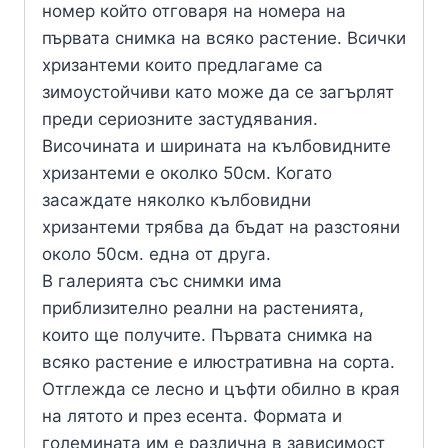
номер който отговаря на номера на
първата снимка на всяко растение. Всички
хризантеми които предлагаме са
зимоустойчиви като може да се загърлят
преди сериозните застудявания.
Височината и ширината на кълбовидните
хризантеми е околко 50см. Когато
засаждате няколко кълбовидни
хризантеми трябва да бъдат на разстояни
около 50см. една от друга.
В галерията със снимки има
приблизително реални на растенията,
които ще получите. Първата снимка на
всяко растение е илюстративна на сорта.
Отглежда се лесно и цъфти обилно в края
на лятото и през есента. Формата и
големината им е различна в зависимост