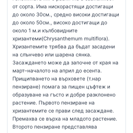
от сорта. Има нискорастящи достигащи
до около 30см., средно високи достигащи
до около 50см., високо достигащи до
около 1 м.и кълбовидните
хризантеми(Chrysanthemum multiflora).
Хризантемите трябва да бъдат засадени
на слънчево или шарена сянка.
Засаждането може да започне от края на
март–началото на април до есента.
Прищипването на върховете (т.нар
пензиране) помага за пищен цъфтеж и
образуване на гъсто и добре разклонено
растение. Първото пензиране на
хризантемите се прави след засаждане.
Премахва се върха на младото растение.
Второто пензиране представлява