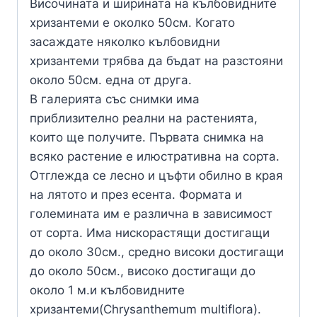
Височината и ширината на кълбовидните
хризантеми е околко 50см. Когато
засаждате няколко кълбовидни
хризантеми трябва да бъдат на разстояни
около 50см. една от друга.
В галерията със снимки има
приблизително реални на растенията,
които ще получите. Първата снимка на
всяко растение е илюстративна на сорта.
Отглежда се лесно и цъфти обилно в края
на лятото и през есента. Формата и
големината им е различна в зависимост
от сорта. Има нискорастящи достигащи
до около 30см., средно високи достигащи
до около 50см., високо достигащи до
около 1 м.и кълбовидните
хризантеми(Chrysanthemum multiflora).