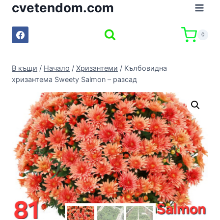
cvetendom.com
Към
съдържанието
0
В къщи
/
Начало
/
Хризантеми
/
Кълбовидна
хризантема Sweety Salmon – разсад