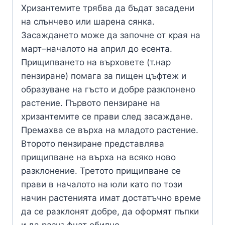
Хризантемите трябва да бъдат засадени
на слънчево или шарена сянка.
Засаждането може да започне от края на
март–началото на април до есента.
Прищипването на върховете (т.нар
пензиране) помага за пищен цъфтеж и
образуване на гъсто и добре разклонено
растение. Първото пензиране на
хризантемите се прави след засаждане.
Премахва се върха на младото растение.
Второто пензиране представлява
прищипване на върха на всяко ново
разклонение. Третото прищипване се
прави в началото на юли като по този
начин растенията имат достатъчно време
да се разклонят добре, да оформят пъпки
и да разцъфнат обилно.