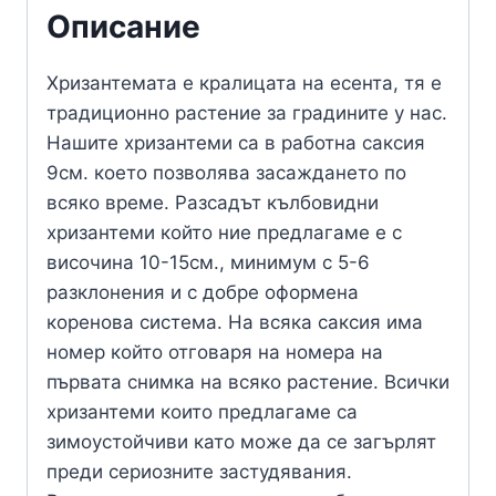
Описание
Хризантемата е кралицата на есента, тя е
традиционно растение за градините у нас.
Нашите хризантеми са в работна саксия
9см. което позволява засаждането по
всяко време. Разсадът кълбовидни
хризантеми който ние предлагаме е с
височина 10-15см., минимум с 5-6
разклонения и с добре оформена
коренова система. На всяка саксия има
номер който отговаря на номера на
първата снимка на всяко растение. Всички
хризантеми които предлагаме са
зимоустойчиви като може да се загърлят
преди сериозните застудявания.