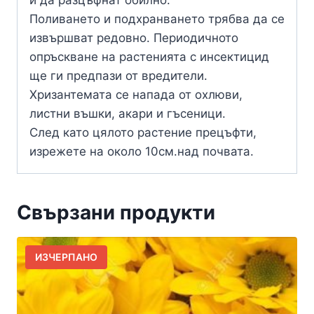
Поливането и подхранването трябва да се
извършват редовно. Периодичното
опръскване на растенията с инсектицид
ще ги предпази от вредители.
Хризантемата се напада от охлюви,
листни въшки, акари и гъсеници.
След като цялото растение прецъфти,
изрежете на около 10см.над почвата.
Свързани продукти
ИЗЧЕРПАНО