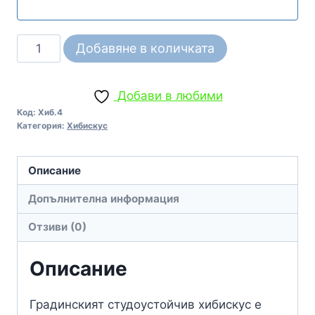
количество
Добавяне в количката
за
Студоустойчив
Добави в любими
хибискус
Код:
Хиб.4
Hibiscus
Категория:
Хибискус
Lavender
Описание
Допълнителна информация
Отзиви (0)
Описание
Градинският студоустойчив хибискус е