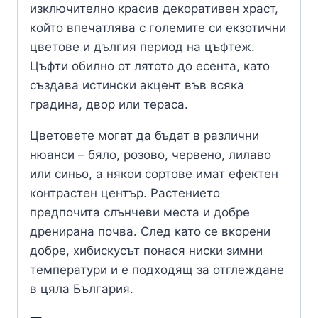
изключително красив декоративен храст,
който впечатлява с големите си екзотични
цветове и дългия период на цъфтеж.
Цъфти обилно от лятото до есента, като
създава истински акцент във всяка
градина, двор или тераса.
Цветовете могат да бъдат в различни
нюанси – бяло, розово, червено, лилаво
или синьо, а някои сортове имат ефектен
контрастен център. Растението
предпочита слънчеви места и добре
дренирана почва. След като се вкорени
добре, хибискусът понася ниски зимни
температури и е подходящ за отглеждане
в цяла България.