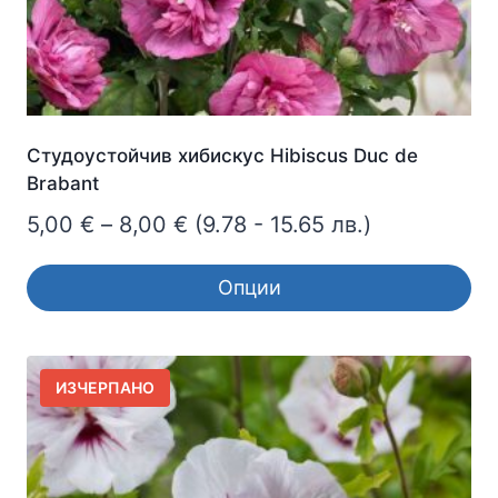
page
Студоустойчив хибискус Hibiscus Duc de
Brabant
Price
5,00
€
–
8,00
€
(9.78 - 15.65 лв.)
range:
Опции
5,00 €
This
through
product
8,00 €
has
ИЗЧЕРПАНО
multiple
variants.
The