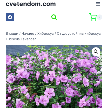
cvetendom.com
Към
съдържанието
0
В къщи
/
Начало
/
Хибискус
/
Студоустойчив хибискус
Hibiscus Lavender