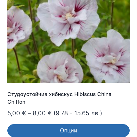
options
may
be
chosen
on
the
product
page
Студоустойчив хибискус Hibiscus China
Chiffon
Price
5,00
€
–
8,00
€
(9.78 - 15.65 лв.)
range:
Опции
5,00 €