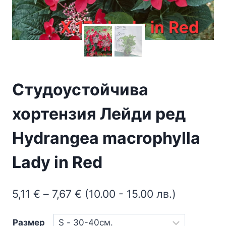
Студоустойчива
хортензия Лейди ред
Hydrangea macrophylla
Lady in Red
Price
5,11
€
–
7,67
€
(10.00 - 15.00 лв.)
range:
Размер