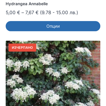
Hydrangea Annabelle
Price
5,00
€
–
7,67
€
(9.78 - 15.00 лв.)
range:
Опции
5,00 €
This
through
product
7,67 €
has
ИЗЧЕРПАНО
multiple
variants.
The
options
may
be
chosen
on
the