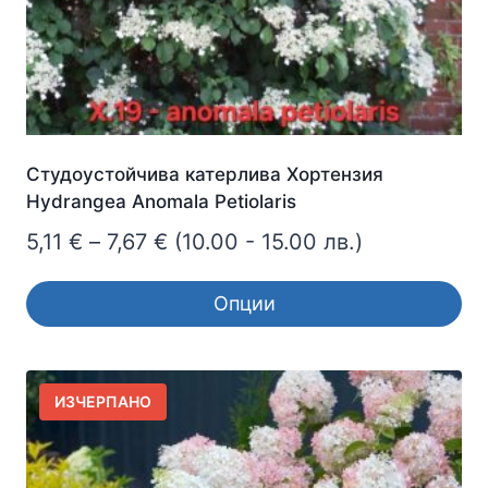
product
page
Студоустойчива катерлива Хортензия
Hydrangea Anomala Petiolaris
Price
5,11
€
–
7,67
€
(10.00 - 15.00 лв.)
range:
Опции
5,11 €
This
through
product
7,67 €
has
ИЗЧЕРПАНО
multiple
variants.
The