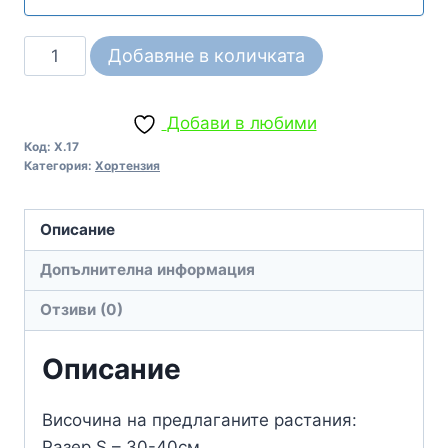
количество
Добавяне в количката
за
Студоустойчива
Добави в любими
хортензия
Код:
Х.17
Лейди
Категория:
Хортензия
ред
Hydrangea
Описание
macrophylla
Lady
Допълнителна информация
in
Отзиви (0)
Red
Описание
Височина на предлаганите растания:
Разер S – 30-40см.