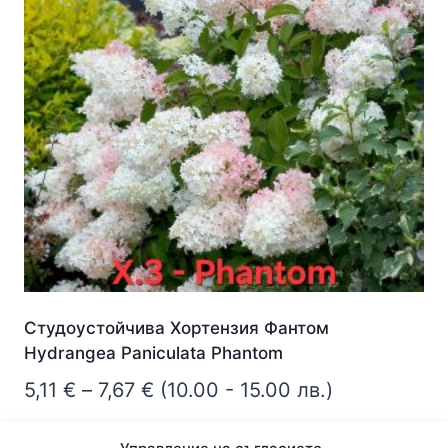
options
may
be
chosen
on
the
product
page
Студоустойчива Хортензия Фантом
Hydrangea Paniculata Phantom
Price
5,11
€
–
7,67
€
(10.00 - 15.00 лв.)
range:
Опции