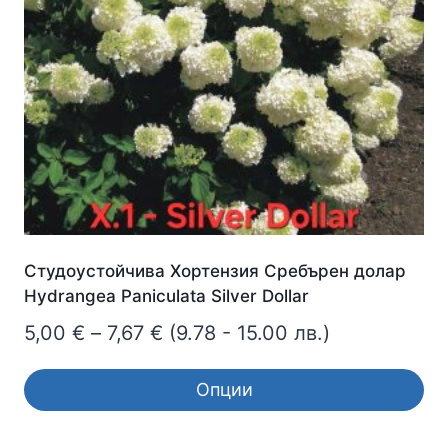
Студоустойчива Хортензия Сребърен долар
Hydrangea Paniculata Silver Dollar
Price
5,00
€
–
7,67
€
(9.78 - 15.00 лв.)
range:
Опции
5,00 €
This
through