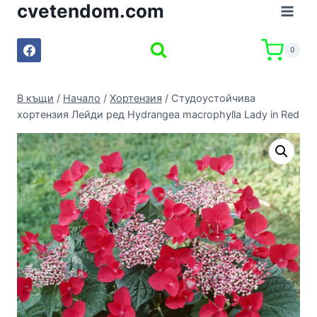
cvetendom.com
Към
съдържанието
0
В къщи
/
Начало
/
Хортензия
/
Студоустойчива
хортензия Лейди ред Hydrangea macrophylla Lady in Red