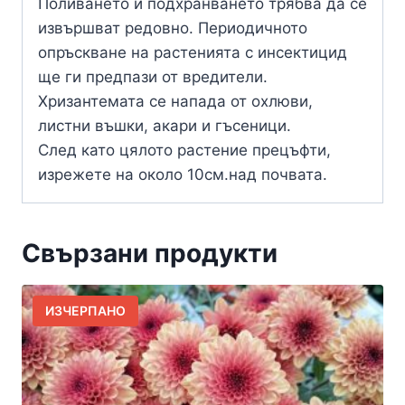
Поливането и подхранването трябва да се
извършват редовно. Периодичното
опръскване на растенията с инсектицид
ще ги предпази от вредители.
Хризантемата се напада от охлюви,
листни въшки, акари и гъсеници.
След като цялото растение прецъфти,
изрежете на около 10см.над почвата.
Свързани продукти
ИЗЧЕРПАНО