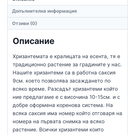
Допълнителна информация
Отзиви (0)
Описание
Хризантемата е кралицата на есента, тя е
традиционно растение за градините у нас.
Нашите хризантеми са в работна саксия
9см. което позволява засаждането по
всяко време. Разсадът хризантеми който
ние предлагаме е с височина 10-15см. и с
добре оформена коренова система. На
всяка саксия има номер който отговаря на
номера на първата снимка на всяко
растение. Всички хризантеми които