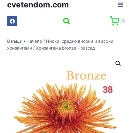
cvetendom.com
Към
съдържанието
0
В къщи
/
Начало
/
Ниски, средно високи и високи
хризантеми
/
Хризантема bronze – разсад