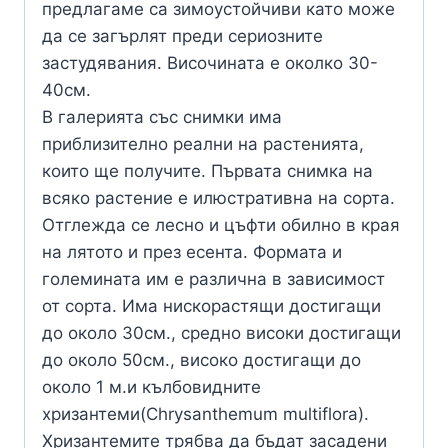
предлагаме са зимоустойчиви като може
да се загърлят преди сериозните
застудявания. Височината е околко 30-
40см.
В галерията със снимки има
приблизително реални на растенията,
които ще получите. Първата снимка на
всяко растение е илюстративна на сорта.
Отглежда се лесно и цъфти обилно в края
на лятото и през есента. Формата и
големината им е различна в зависимост
от сорта. Има нискорастящи достигащи
до около 30см., средно високи достигащи
до около 50см., високо достигащи до
около 1 м.и кълбовидните
хризантеми(Chrysanthemum multiflora).
Хризантемите трябва да бъдат засадени