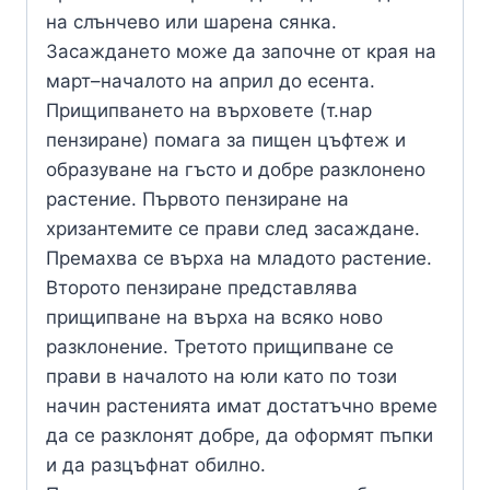
на слънчево или шарена сянка.
Засаждането може да започне от края на
март–началото на април до есента.
Прищипването на върховете (т.нар
пензиране) помага за пищен цъфтеж и
образуване на гъсто и добре разклонено
растение. Първото пензиране на
хризантемите се прави след засаждане.
Премахва се върха на младото растение.
Второто пензиране представлява
прищипване на върха на всяко ново
разклонение. Третото прищипване се
прави в началото на юли като по този
начин растенията имат достатъчно време
да се разклонят добре, да оформят пъпки
и да разцъфнат обилно.