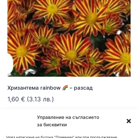
Хризантема rainbow
– разсад
1,60
€
(3.13 лв.)
Още
Управление на съгласието
за бисквитки
Чрез натискане на бутона "Приемам" или при продължаване