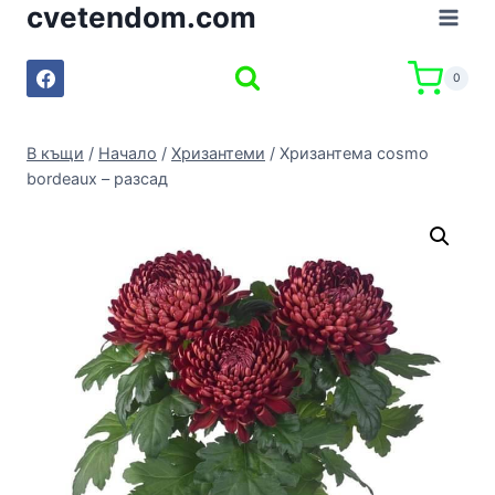
cvetendom.com
Към
съдържанието
0
В къщи
/
Начало
/
Хризантеми
/
Хризантема cosmo
bordeaux – разсад