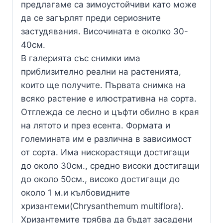
предлагаме са зимоустойчиви като може
да се загърлят преди сериозните
застудявания. Височината е околко 30-
40см.
В галерията със снимки има
приблизително реални на растенията,
които ще получите. Първата снимка на
всяко растение е илюстративна на сорта.
Отглежда се лесно и цъфти обилно в края
на лятото и през есента. Формата и
големината им е различна в зависимост
от сорта. Има нискорастящи достигащи
до около 30см., средно високи достигащи
до около 50см., високо достигащи до
около 1 м.и кълбовидните
хризантеми(Chrysanthemum multiflora).
Хризантемите трябва да бъдат засадени