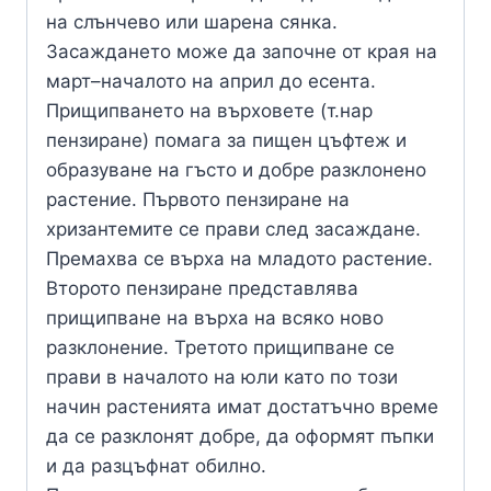
на слънчево или шарена сянка.
Засаждането може да започне от края на
март–началото на април до есента.
Прищипването на върховете (т.нар
пензиране) помага за пищен цъфтеж и
образуване на гъсто и добре разклонено
растение. Първото пензиране на
хризантемите се прави след засаждане.
Премахва се върха на младото растение.
Второто пензиране представлява
прищипване на върха на всяко ново
разклонение. Третото прищипване се
прави в началото на юли като по този
начин растенията имат достатъчно време
да се разклонят добре, да оформят пъпки
и да разцъфнат обилно.