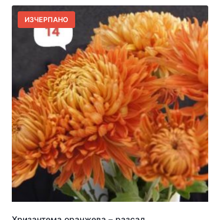
ИЗЧЕРПАНО
Хризантема оранжева – разсад