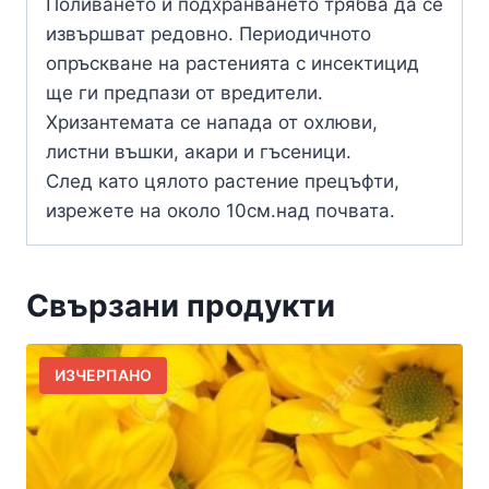
Поливането и подхранването трябва да се
извършват редовно. Периодичното
опръскване на растенията с инсектицид
ще ги предпази от вредители.
Хризантемата се напада от охлюви,
листни въшки, акари и гъсеници.
След като цялото растение прецъфти,
изрежете на около 10см.над почвата.
Свързани продукти
ИЗЧЕРПАНО