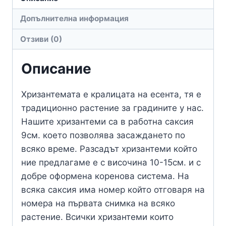
Допълнителна информация
Отзиви (0)
Описание
Хризантемата е кралицата на есента, тя е
традиционно растение за градините у нас.
Нашите хризантеми са в работна саксия
9см. което позволява засаждането по
всяко време. Разсадът хризантеми който
ние предлагаме е с височина 10-15см. и с
добре оформена коренова система. На
всяка саксия има номер който отговаря на
номера на първата снимка на всяко
растение. Всички хризантеми които