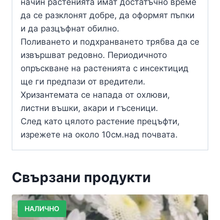
начин растенията имат достатъчно време
да се разклонят добре, да оформят пъпки
и да разцъфнат обилно.
Поливането и подхранването трябва да се
извършват редовно. Периодичното
опръскване на растенията с инсектицид
ще ги предпази от вредители.
Хризантемата се напада от охлюви,
листни въшки, акари и гъсеници.
След като цялото растение прецъфти,
изрежете на около 10см.над почвата.
Свързани продукти
НАЛИЧНО