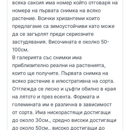
всяка саксия има номер който отговаря на
номера на първата снимка на всяко
растение. Всички хризантеми които
предлагаме са зимоустойчиви като може
да се загърлят преди сериозните
застудявания. Височината е околко 50-
100см.
В галерията със снимки има
приблизително реални на растенията,
които ще получите. Първата снимка на
всяко растение е илюстративна на сорта.
Отглежда се лесно и цъфти обилно в края
на лятото и през есента. Формата и
големината им е различна в зависимост
от сорта. Има нискорастящи достигащи
до около 30см., средно високи достигащи
до около 50см., високо достигащи до