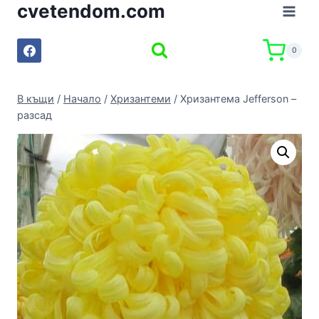
cvetendom.com
Към
съдържанието
0
В къщи
/
Начало
/
Хризантеми
/
Хризантема Jefferson –
разсад