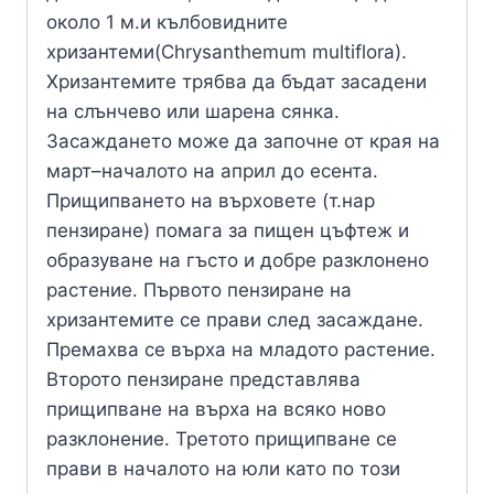
около 1 м.и кълбовидните
хризантеми(Chrysanthemum multiflora).
Хризантемите трябва да бъдат засадени
на слънчево или шарена сянка.
Засаждането може да започне от края на
март–началото на април до есента.
Прищипването на върховете (т.нар
пензиране) помага за пищен цъфтеж и
образуване на гъсто и добре разклонено
растение. Първото пензиране на
хризантемите се прави след засаждане.
Премахва се върха на младото растение.
Второто пензиране представлява
прищипване на върха на всяко ново
разклонение. Третото прищипване се
прави в началото на юли като по този