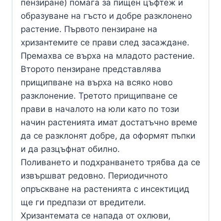
пензиране) помага за пищен цъфтеж и
образуване на гъсто и добре разклонено
растение. Първото пензиране на
хризантемите се прави след засаждане.
Премахва се върха на младото растение.
Второто пензиране представлява
прищипване на върха на всяко ново
разклонение. Третото прищипване се
прави в началото на юли като по този
начин растенията имат достатъчно време
да се разклонят добре, да оформят пъпки
и да разцъфнат обилно.
Поливането и подхранването трябва да се
извършват редовно. Периодичното
опръскване на растенията с инсектицид
ще ги предпази от вредители.
Хризантемата се напада от охлюви,