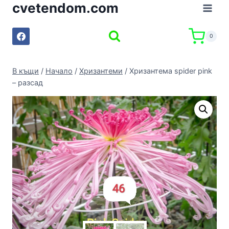
cvetendom.com
Към
съдържанието
0
В къщи
/
Начало
/
Хризантеми
/
Хризантема spider pink
– разсад