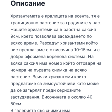
Описание
Хризантемата е кралицата на есента, тя е
традиционно растение за градините у нас.
Нашите хризантеми са в работна саксия
9см. което позволява засаждането по
всяко време. Разсадът хризантеми който
ние предлагаме е с височина 10-15см. и с
добре оформена коренова система. На
всяка саксия има номер който отговаря на
номера на първата снимка на всяко
растение. Всички хризантеми които
предлагаме са зимоустойчиви като може
да се загърлят преди сериозните
застудявания. Височината е околко 40-
50см.
В галерията със снимки има