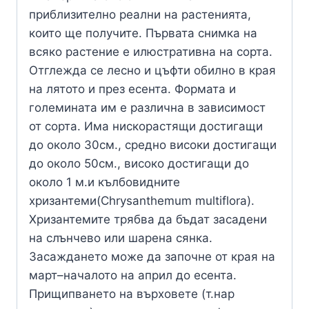
приблизително реални на растенията,
които ще получите. Първата снимка на
всяко растение е илюстративна на сорта.
Отглежда се лесно и цъфти обилно в края
на лятото и през есента. Формата и
големината им е различна в зависимост
от сорта. Има нискорастящи достигащи
до около 30см., средно високи достигащи
до около 50см., високо достигащи до
около 1 м.и кълбовидните
хризантеми(Chrysanthemum multiflora).
Хризантемите трябва да бъдат засадени
на слънчево или шарена сянка.
Засаждането може да започне от края на
март–началото на април до есента.
Прищипването на върховете (т.нар