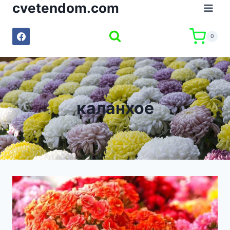
cvetendom.com
Към
съдържанието
0
каланхое