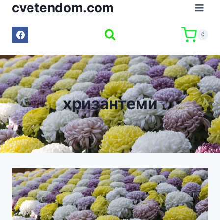
cvetendom.com
Към
съдържанието
0
хризантеми