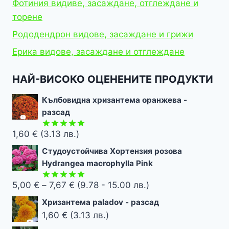
Фотиния видиве, засаждане, отглеждане и
торене
Рододендрон видове, засаждане и грижи
Ерика видове, засаждане и отглеждане
НАЙ-ВИСОКО ОЦЕНЕНИТЕ ПРОДУКТИ
Кълбовидна хризантема оранжева -
разсад
1,60
€
(3.13 лв.)
Оценено с
5.00
от 5
Студоустойчива Хортензия розова
Hydrangea macrophylla Pink
Price
5,00
€
–
7,67
€
(9.78 - 15.00 лв.)
Оценено с
5.00
от 5
range:
Хризантема paladov - разсад
5,00 €
1,60
€
(3.13 лв.)
through