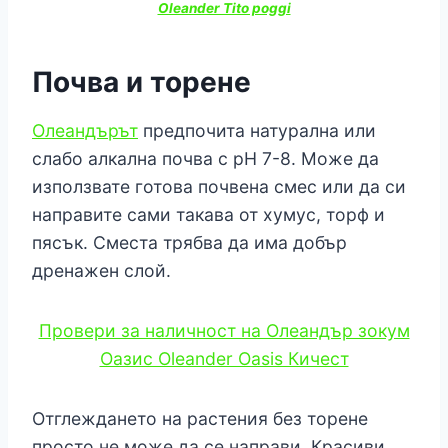
Oleander Tito poggi
Почва и торене
Олеандърът
предпочита натурална или
слабо алкална почва с рН 7-8. Може да
използвате готова почвена смес или да си
направите сами такава от хумус, торф и
пясък. Сместа трябва да има добър
дренажен слой.
Провери за наличност на Олеандър зокум
Оазис Oleander Oasis Кичест
Отглеждането на растения без торене
просто не може да се направи. Красиви