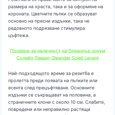
размера на храста, така и за оформяне на
короната. Цветните пъпки се образуват
основно на пресни издънки, така че
редовното подрязване стимулира
цъфтежа.
Провери за наличност на Олеандър зокум
Солейл Левант Oleander Soleil Levant
Най-подходящото време за резитба е
пролетта преди появата на пъпките или
есента след прецъфтяване. Основните
издънки се съкращават на половина, а
страничните клони с около 10 см. Слабите,
повредени или неправилно растящи