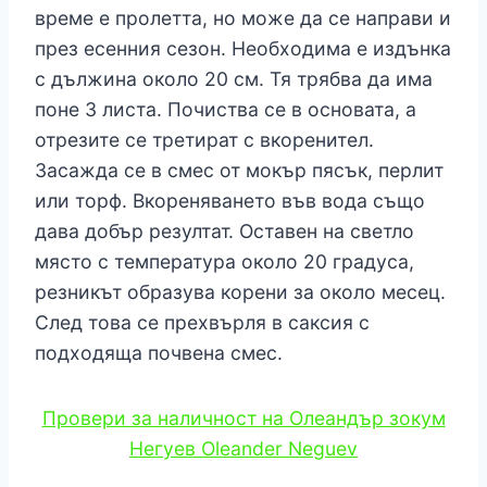
време е пролетта, но може да се направи и
през есенния сезон. Необходима е издънка
с дължина около 20 см. Тя трябва да има
поне 3 листа. Почиства се в основата, а
отрезите се третират с вкоренител.
Засажда се в смес от мокър пясък, перлит
или торф. Вкореняването във вода също
дава добър резултат. Оставен на светло
място с температура около 20 градуса,
резникът образува корени за около месец.
След това се прехвърля в саксия с
подходяща почвена смес.
Провери за наличност на Олеандър зокум
Негуев Oleander Neguev