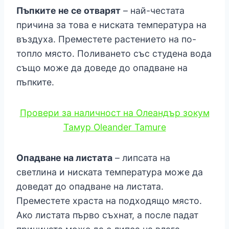
Пъпките не се отварят
– най-честата
причина за това е ниската температура на
въздуха. Преместете растението на по-
топло място. Поливането със студена вода
също може да доведе до опадване на
пъпките.
Провери за наличност на Олеандър зокум
Тамур Oleander Tamure
Опадване на листата
– липсата на
светлина и ниската температура може да
доведат до опадване на листата.
Преместете храста на подходящо място.
Ако листата първо съхнат, а после падат