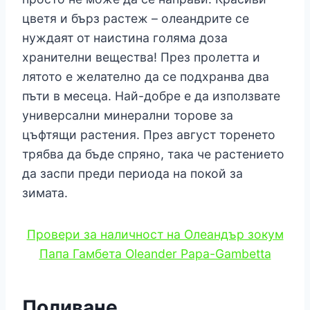
цветя и бърз растеж – олеандрите се
нуждаят от наистина голяма доза
хранителни вещества! През пролетта и
лятото е желателно да се подхранва два
пъти в месеца. Най-добре е да използвате
универсални минерални торове за
цъфтящи растения. През август торенето
трябва да бъде спряно, така че растението
да заспи преди периода на покой за
зимата.
Провери за наличност на Олеандър зокум
Папа Гамбета Oleander Papa-Gambetta
Поливане