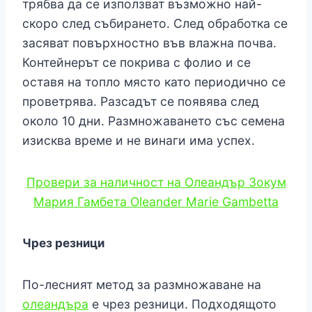
трябва да се използват възможно най-
скоро след събирането. След обработка се
засяват повърхностно във влажна почва.
Контейнерът се покрива с фолио и се
оставя на топло място като периодично се
проветрява. Разсадът се появява след
около 10 дни. Размножаването със семена
изисква време и не винаги има успех.
Провери за наличност на Олеандър Зокум
Мария Гамбета Oleander Marie Gambetta
Чрез резници
По-лесният метод за размножаване на
олеандъра
е чрез резници. Подходящото