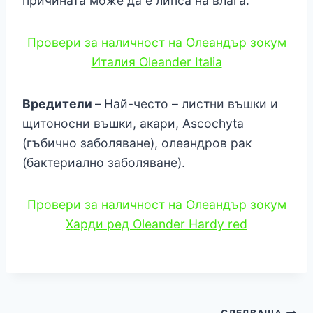
причината може да е липса на влага.
Провери за наличност на Олеандър зокум
Италия Oleander Italia
Вредители –
Най-често – листни въшки и
щитоносни въшки, акари, Ascochyta
(гъбично заболяване), олеандров рак
(бактериално заболяване).
Провери за наличност на Олеандър зокум
Харди ред Oleander Hardy red
СЛЕДВАЩА