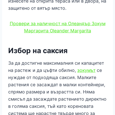
изнесете на открита тераса или в двора, на
защитено от вятър място.
Провери за наличност на Олеандър Зокум
Маргарита Oleander Margarita
Избор на саксия
За да достигне максималния си капацитет
на растеж и да цъфти обилно,
зокумът
се
нуждае от подходяща саксия. Малките
растения се засаждат в малки контейнери,
спрямо размера и възрастта си. Няма
смисъл да засаждате растението директно
в голяма саксия, тъй като кореновата
система ще нарастне твърде много за