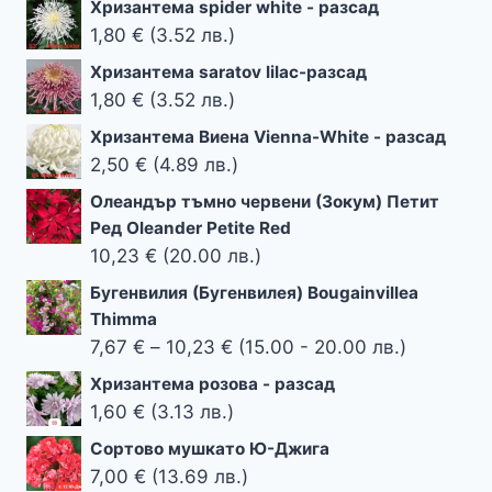
Хризантема spider white - разсад
7,67 €
1,80
€
(3.52 лв.)
Хризантема saratov lilac-разсад
1,80
€
(3.52 лв.)
Хризантема Виена Vienna-White - разсад
2,50
€
(4.89 лв.)
Олеандър тъмно червени (Зокум) Петит
Ред Oleander Petite Red
10,23
€
(20.00 лв.)
Бугенвилия (Бугенвилея) Bougainvillea
Thimma
Price
7,67
€
–
10,23
€
(15.00 - 20.00 лв.)
range:
Хризантема розова - разсад
7,67 €
1,60
€
(3.13 лв.)
through
Сортово мушкато Ю-Джига
10,23 €
7,00
€
(13.69 лв.)