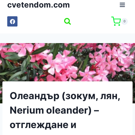
cvetendom.com
Към
съдържанието
0
Олеандър (зокум, лян,
Nerium oleander) –
отглеждане и