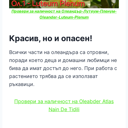
Провери за наличност на Олеандър-Лутеум-Пленум-
Oleander-Luteum-Plenum
Красив, но и опасен!
Всички части на олеандъра са отровни,
поради което деца и домашни любимци не
бива да имат достъп до него. При работа с
растението трябва да се използват
ръкавици.
Провери за наличност на Oleabder Atlas
Nain De Tidili