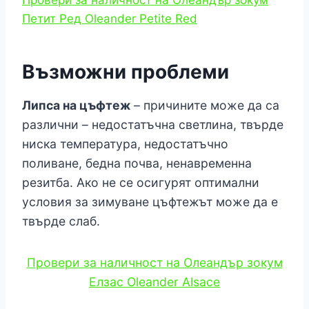
Провери за наличност на Олеандър зокум
Петит Ред Oleander Petite Red
Възможни проблеми
Липса на цъфтеж
– причините може да са
различни – недостатъчна светлина, твърде
ниска температура, недостатъчно
поливане, бедна почва, ненавременна
резитба. Ако не се осигурят оптимални
условия за зимуване цъфтежът може да е
твърде слаб.
Провери за наличност на Олеандър зокум
Елзас Oleander Alsace