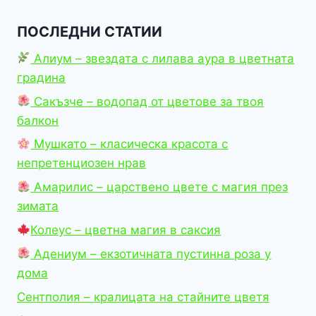
through
8,00 €
ПОСЛЕДНИ СТАТИИ
Алиум – звездата с лилава аура в цветната
градина
Сакъзче – водопад от цветове за твоя
балкон
Мушкато – класическа красота с
непретенциозен нрав
Амарилис – царствено цвете с магия през
зимата
Колеус – цветна магия в саксия
Адениум – екзотичната пустинна роза у
дома
Сентполия – кралицата на стайните цветя