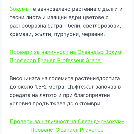
Зокумът
е вечнозелено растение с дълги и
тесни листа и изящни едри цветове с
разнообразна багра – бели, светлорозови,
кремави, жълти, пурпурни, червени.
Провери за наличност на Олеандър Зокум
Професор Гранел Professeur Granel
Височината на големите растениядостига
до около 1.5-2 метра. Цъфтежът започва в
средата на лятото и при благоприятни
условия продължава до октомври.
Провери за наличност на Олеандър-зокум-
Прованс-Oleander-Provence