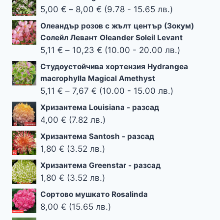
Price
5,00
€
–
8,00
€
(9.78 - 15.65 лв.)
range:
Олеандър розов с жълт център (Зокум)
5,00 €
Солейл Левант Oleander Soleil Levant
through
Price
5,11
€
–
10,23
€
(10.00 - 20.00 лв.)
8,00 €
range:
Студоустойчива хортензия Hydrangea
5,11 €
macrophylla Magical Amethyst
through
Price
5,11
€
–
7,67
€
(10.00 - 15.00 лв.)
10,23 €
range:
Хризантема Louisiana - разсад
5,11 €
4,00
€
(7.82 лв.)
through
Хризантема Santosh - разсад
7,67 €
1,80
€
(3.52 лв.)
Хризантема Greenstar - разсад
1,80
€
(3.52 лв.)
Сортово мушкато Rosalinda
8,00
€
(15.65 лв.)