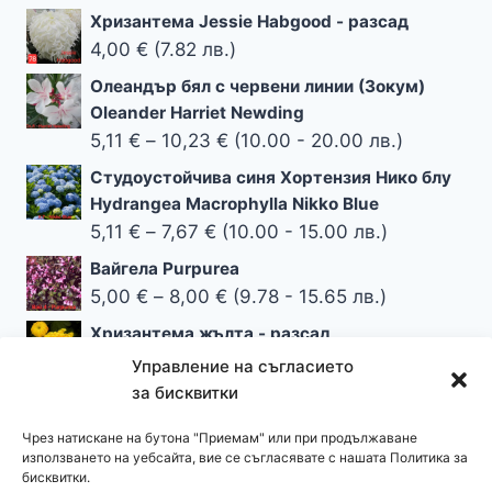
Хризантема Jessie Habgood - разсад
4,00
€
(7.82 лв.)
Олеандър бял с червени линии (Зокум)
Oleander Harriet Newding
Price
5,11
€
–
10,23
€
(10.00 - 20.00 лв.)
range:
Студоустойчива синя Хортензия Нико блу
5,11 €
Hydrangea Macrophylla Nikko Blue
through
Price
5,11
€
–
7,67
€
(10.00 - 15.00 лв.)
10,23 €
range:
Вайгела Purpurea
5,11 €
Price
5,00
€
–
8,00
€
(9.78 - 15.65 лв.)
through
range:
Хризантема жълта - разсад
7,67 €
5,00 €
1,60
€
(3.13 лв.)
Управление на съгласието
through
за бисквитки
8,00 €
Чрез натискане на бутона "Приемам" или при продължаване
използването на уебсайта, вие се съгласявате с нашата Политика за
бисквитки.