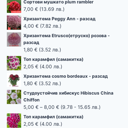
Сортови мушкато plum rambler
7,00
€
(13.69 лв.)
Хризантема Peggy Ann - разсад
4,00
€
(7.82 лв.)
Хризантема Etrusco(етруско) розова -
разсад
1,80
€
(3.52 лв.)
Топ карамфил (самакитка)
2,05
€
(4.00 лв.)
Хризантема cosmo bordeaux - разсад
1,80
€
(3.52 лв.)
Студоустойчив хибискус Hibiscus China
Chiffon
Price
5,00
€
–
8,00
€
(9.78 - 15.65 лв.)
range:
Топ карамфил (самакитка)
5,00 €
2,05
€
(4.00 лв.)