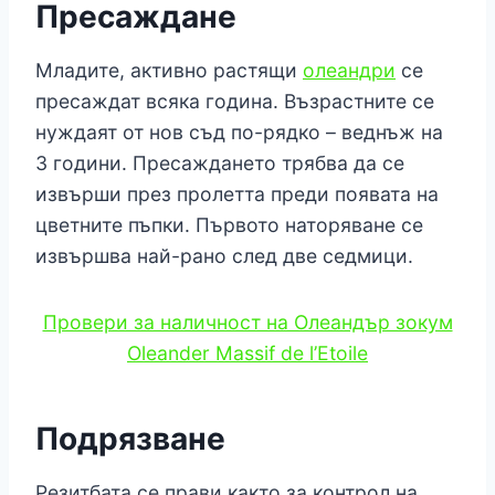
Пресаждане
Младите, активно растящи
олеандри
се
пресаждат всяка година. Възрастните се
нуждаят от нов съд по-рядко – веднъж на
3 години. Пресаждането трябва да се
извърши през пролетта преди появата на
цветните пъпки. Първото наторяване се
извършва най-рано след две седмици.
Провери за наличност на Олеандър зокум
Oleander Massif de l’Etoile
Подрязване
Резитбата се прави както за контрол на