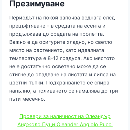
Презимуване
Периодът на покой започва веднага след
прецъфтяване – в средата на есента и
продължава до средата на пролетта.
Важно е да осигурите хладно, но светло
място на растението, като идеалната
температура е 8-12 градуса. Ако мястото
не е достатъчно осветено може да се
стигне до опадване на листата и липса на
цветни пъпки. Подхранването се спира
напълно, а поливането се намалява до три
пъти месечно.
Провери за наличност на Олеандър
Анджоло Пуци Oleander Angiolo Pucci