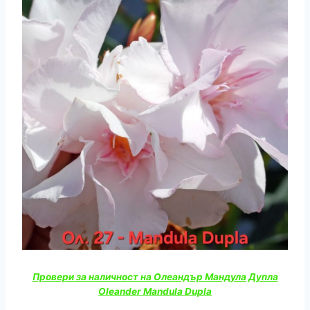
Провери за наличност на Олеандър Мандула Дупла
Oleander Mandula Dupla