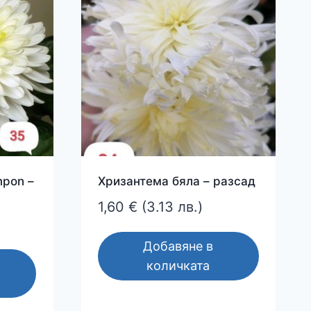
mpon –
Хризантема бяла – разсад
1,60
€
(3.13 лв.)
Добавяне в
количката