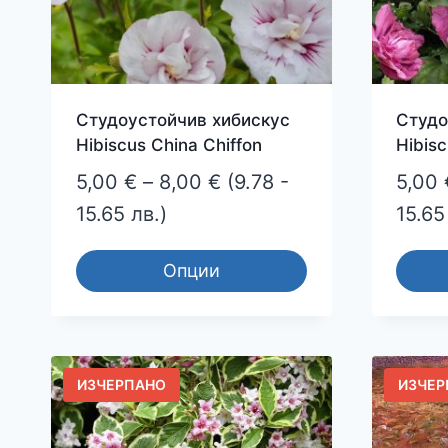
Студоустойчив хибискус
Студо
Hibiscus China Chiffon
Hibis
Price
5,00
€
–
8,00
€
(9.78 -
5,00
range:
15.65 лв.)
15.65
5,00 €
Опции
through
This
This
8,00 €
product
produ
has
has
multiple
multip
ИЗЧЕРПАНО
ИЗЧЕР
variants.
varian
The
The