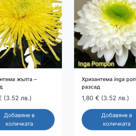
нтема жълта –
Хризантема inga po
д
разсад
€
(3.52 лв.)
1,80
€
(3.52 лв.)
Добавяне в
Добавяне в
количката
количката