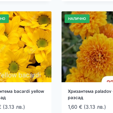
ЧНО
НАЛИЧНО
нтема bacardi yellow
Хризантема paladov 
сад
разсад
€
(3.13 лв.)
1,60
€
(3.13 лв.)