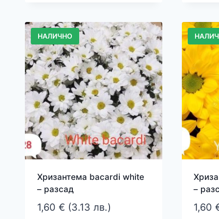
НАЛИЧНО
НАЛИ
Хризантема bacardi white
Хриза
– разсад
– раз
1,60
€
(3.13 лв.)
1,60