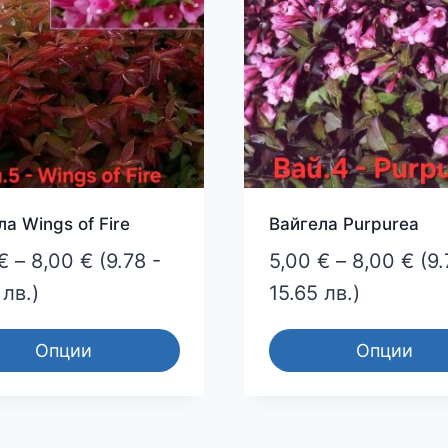
s
options
may
be
n
chosen
on
the
ct
product
page
а Wings of Fire
Вайгела Purpurea
Price
Pri
€
–
8,00
€
(9.78 -
5,00
€
–
8,00
€
(9.
range:
ran
 лв.)
15.65 лв.)
5,00 €
5,0
Опции
Опции
through
thr
This
8,00 €
8,0
ct
product
has