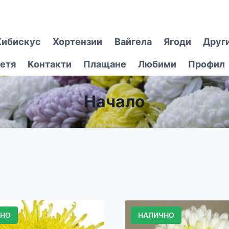
Хибискус
Хортензии
Вайгела
Ягоди
Друг
етя
Контакти
Плащане
Любими
Профил
Начало
ЧНО
НАЛИЧНО