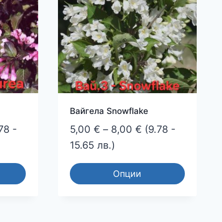
may
be
chosen
on
the
product
page
Вайгела Snowflake
ce
Price
78 -
5,00
€
–
8,00
€
(9.78 -
ge:
range:
15.65 лв.)
0 €
5,00 €
Опции
ough
through
This
0 €
8,00 €
product
has