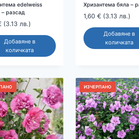
нтема edelweiss
Хризантема бяла – 
w – разсад
1,60
€
(3.13 лв.)
€
(3.13 лв.)
Добавяне в
Добавяне в
количката
количката
ПАНО
ИЗЧЕРПАНО