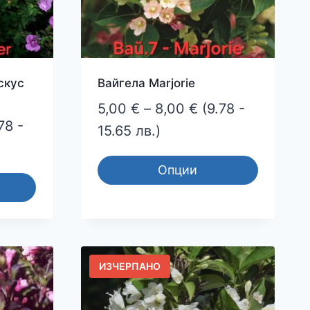
on
the
product
page
скус
Вайгела Marjorie
Price
5,00
€
–
8,00
€
(9.78 -
ce
78 -
range:
15.65 лв.)
ge:
5,00 €
0 €
Опции
through
ough
This
8,00 €
product
0 €
has
multiple
ИЗЧЕРПАНО
variants.
The
options