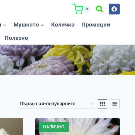
0
и
Мушкато
Количка
Промоции
Полезно
НАЛИЧНО