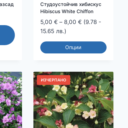
разсад
Студоустойчив хибискус
Hibiscus White Chiffon
Price
5,00
€
–
8,00
€
(9.78 -
range:
15.65 лв.)
5,00 €
Опции
through
This
8,00 €
product
has
multiple
ИЗЧЕРПАНО
variants.
The
options
may
be
chosen