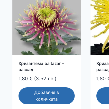
Хризантема baltazar –
Хриза
разсад
разса
1,80
€
(3.52 лв.)
1,80
Добавяне в
количката