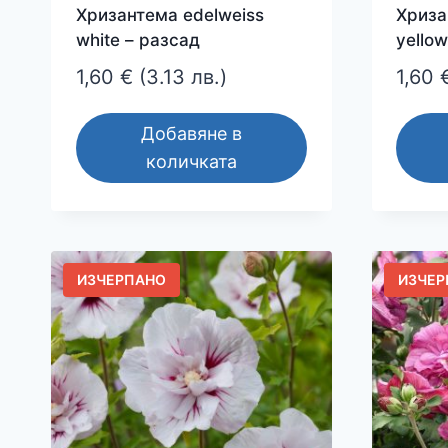
Хризантема edelweiss
Хриза
white – разсад
yello
1,60
€
(3.13 лв.)
1,60
Добавяне в
количката
ИЗЧЕРПАНО
ИЗЧЕР