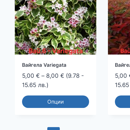
options
option
may
may
be
be
chosen
chose
on
on
the
the
product
produ
page
page
Вайгела Variegata
Вайгел
Price
5,00
€
–
8,00
€
(9.78 -
5,00
range:
15.65 лв.)
15.65
5,00 €
Опции
through
This
This
8,00 €
product
produ
has
has