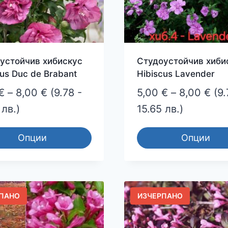
устойчив хибискус
Студоустойчив хиби
cus Duc de Brabant
Hibiscus Lavender
Price
Pri
€
–
8,00
€
(9.78 -
5,00
€
–
8,00
€
(9.
range:
ran
 лв.)
15.65 лв.)
5,00 €
5,0
Опции
Опции
through
thr
This
8,00 €
8,0
ct
product
has
le
multiple
ПАНО
ИЗЧЕРПАНО
ts.
variants.
The