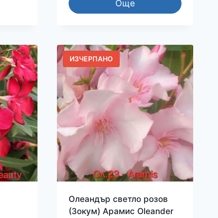
Още
ИЗЧЕРПАНО
Олеандър светло розов
(Зокум) Арамис Oleander