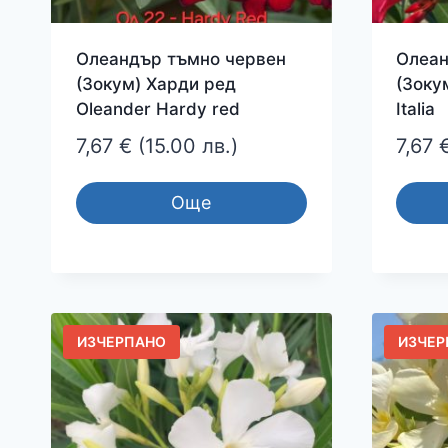
Олеандър тъмно червен
Олеан
(Зокум) Харди ред
(Зоку
Oleander Hardy red
Italia
7,67
€
(15.00 лв.)
7,67
Още
ИЗЧЕРПАНО
ИЗЧЕР