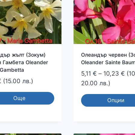
дър жълт (Зокум)
Олеандър червен (З
 Гамбета Oleander
Oleander Sainte Bau
 Gambetta
Pri
5,11
€
–
10,23
€
(10
€
(15.00 лв.)
ran
20.00 лв.)
5,11
Още
Опции
thr
This
10,
product
has
multiple