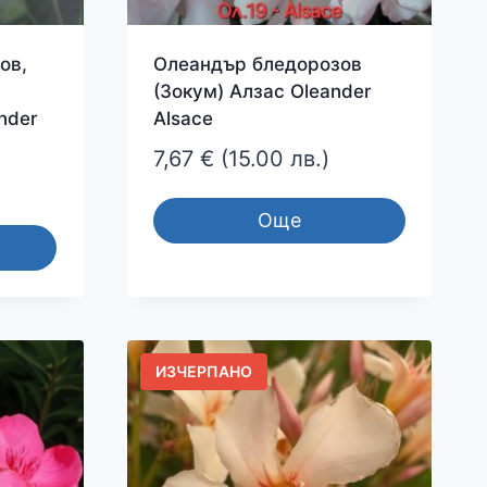
ов,
Олеандър бледорозов
(Зокум) Алзас Oleander
nder
Alsace
7,67
€
(15.00 лв.)
Още
ИЗЧЕРПАНО