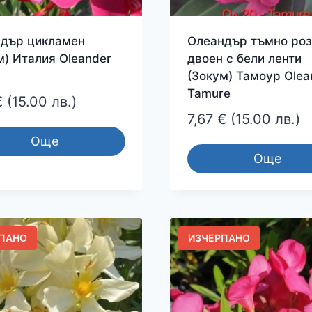
дър цикламен
Олеандър тъмно роз
м) Италия Oleander
двоен с бели ленти
(Зокум) Тамоур Olea
Tamure
€
(15.00 лв.)
7,67
€
(15.00 лв.)
Още
Още
ПАНО
ИЗЧЕРПАНО