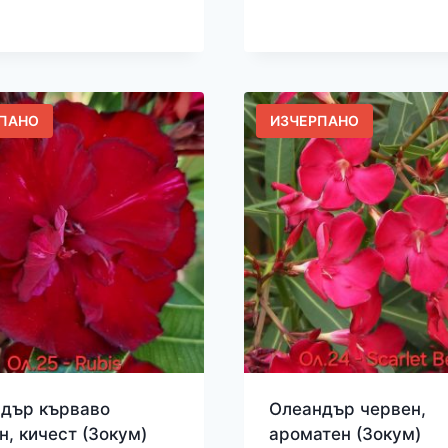
ПАНО
ИЗЧЕРПАНО
дър кърваво
Олеандър червен,
н, кичест (Зокум)
ароматен (Зокум)