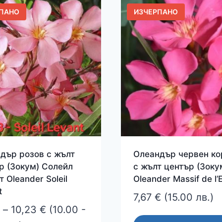
ПАНО
ИЗЧЕРПАНО
variants.
The
options
may
be
chosen
on
the
product
page
дър розов с жълт
Олеандър червен ко
р (Зокум) Солейл
с жълт център (Зоку
 Oleander Soleil
Oleander Massif de l’E
t
7,67
€
(15.00 лв.)
Price
–
10,23
€
(10.00 -