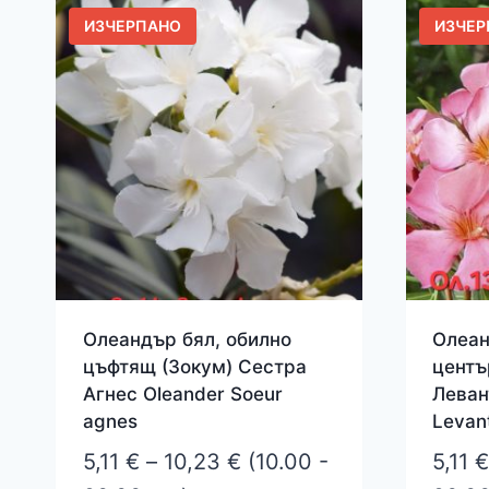
ИЗЧЕРПАНО
ИЗЧЕР
Олеандър бял, обилно
Олеан
цъфтящ (Зокум) Сестра
центъ
Агнес Oleander Soeur
Левант
agnes
Levan
Price
5,11
€
–
10,23
€
(10.00 -
5,11
€