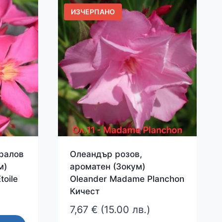
multiple
ИЗЧЕРПАНО
variants.
The
options
may
be
chosen
on
the
product
page
ралов
Олеандър розов,
м)
ароматен (Зокум)
toile
Oleander Madame Planchon
Кичест
7,67
€
(15.00 лв.)