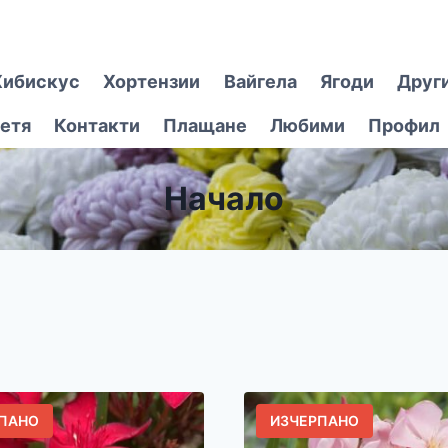
Хибискус
Хортензии
Вайгела
Ягоди
Друг
етя
Контакти
Плащане
Любими
Профил
Начало
ПАНО
ИЗЧЕРПАНО