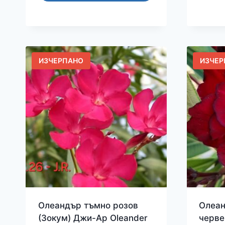
ИЗЧЕРПАНО
ИЗЧЕР
Олеандър тъмно розов
Олеан
(Зокум) Джи-Ар Oleander
черве