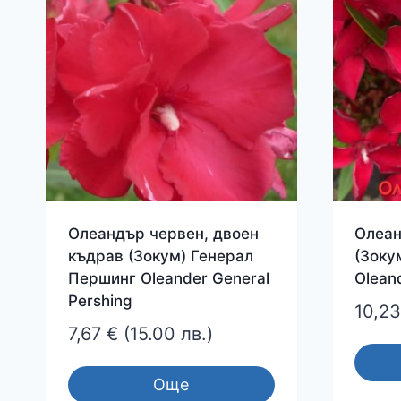
Олеандър червен, двоен
Олеан
къдрав (Зокум) Генерал
(Зоку
Першинг Oleander General
Oleand
Pershing
10,2
7,67
€
(15.00 лв.)
Още