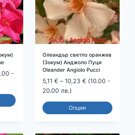
окум)
Олеандър светло оранжев
me
(Зокум) Анджоло Пуци
Oleander Angiolo Pucci
ce
.00 -
Price
5,11
€
–
10,23
€
(10.00 -
ge:
range:
20.00 лв.)
 €
5,11 €
ough
Опции
through
23 €
This
10,23 €
product
has