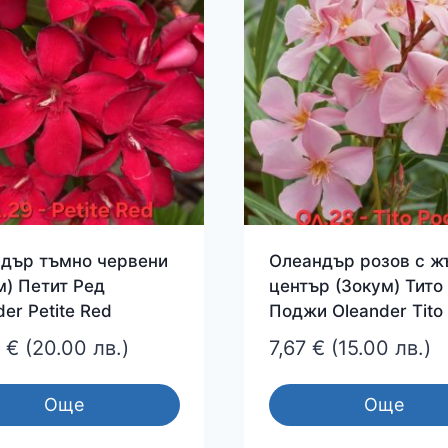
дър тъмно червени
Олеандър розов с ж
м) Петит Ред
център (Зокум) Тито
er Petite Red
Поджи Oleander Tito
3
€
(20.00 лв.)
7,67
€
(15.00 лв.)
Още
Още