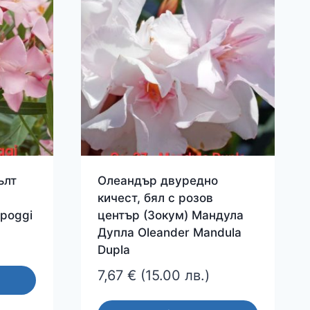
ълт
Олеандър двуредно
кичест, бял с розов
 poggi
център (Зокум) Мандула
Дупла Oleander Mandula
Dupla
7,67
€
(15.00 лв.)