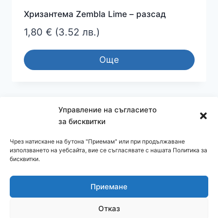
Хризантема Zembla Lime – разсад
1,80
€
(3.52 лв.)
Още
Управление на съгласието
←
1
2
3
4
5
→
за бисквитки
Чрез натискане на бутона "Приемам" или при продължаване
използването на уебсайта, вие се съгласявате с нашата Политика за
бисквитки.
Приемане
© 2026 cvetendom.com
Отказ