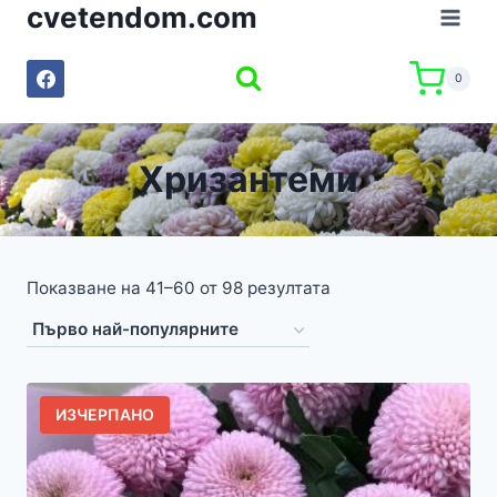
cvetendom.com
Към
съдържанието
0
Хризантеми
Показване на 41–60 от 98 резултата
ИЗЧЕРПАНО