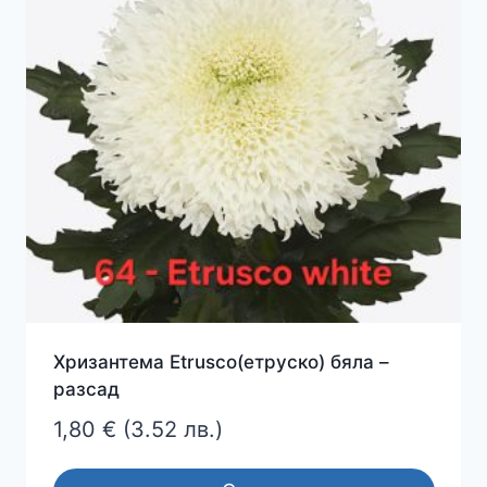
Хризантема Etrusco(етруско) бяла –
разсад
1,80
€
(3.52 лв.)