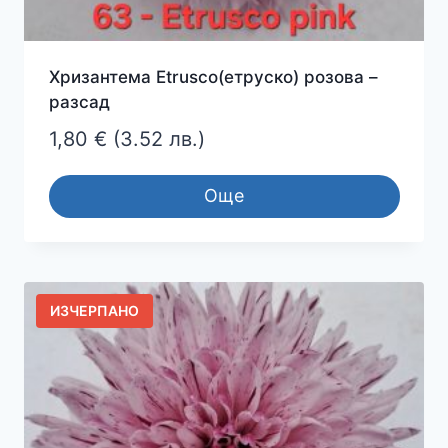
Хризантема Etrusco(етруско) розова –
разсад
1,80
€
(3.52 лв.)
Още
ИЗЧЕРПАНО