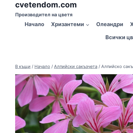
cvetendom.com
Към
съдържанието
Производител на цветя
Начало
Хризантеми
Олеандри
Всички цв
В къщи
/
Начало
/
Алпийски сакъзчета
/
Алпийско сакъ