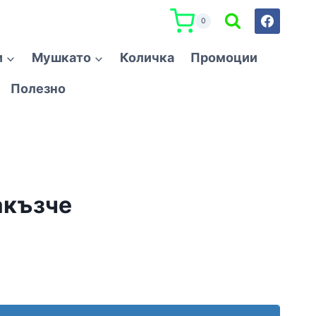
0
и
Мушкато
Количка
Промоции
Полезно
акъзче