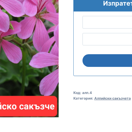
Изпрате
Код:
алп.4
Категория:
Алпийски сакъзчета