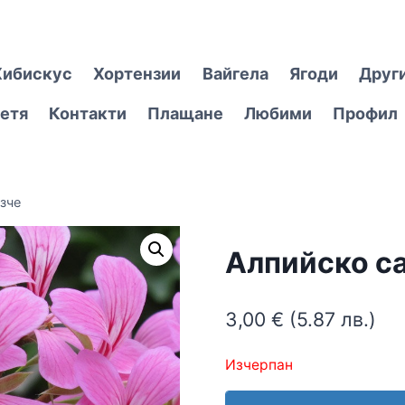
Хибискус
Хортензии
Вайгела
Ягоди
Друг
етя
Контакти
Плащане
Любими
Профил
зче
Алпийско с
3,00
€
(5.87 лв.)
Изчерпан