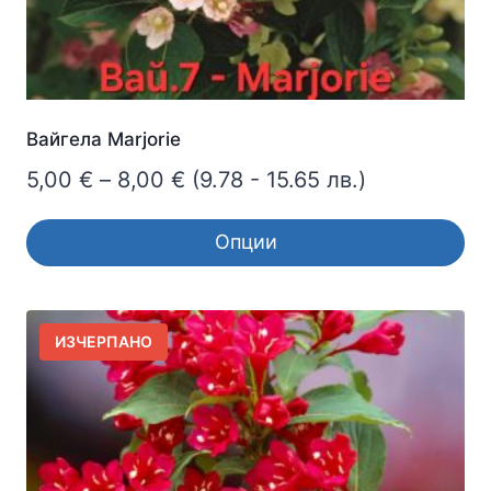
page
Вайгела Marjorie
Price
5,00
€
–
8,00
€
(9.78 - 15.65 лв.)
range:
Опции
5,00 €
This
through
product
8,00 €
has
ИЗЧЕРПАНО
multiple
variants.
The
options
may