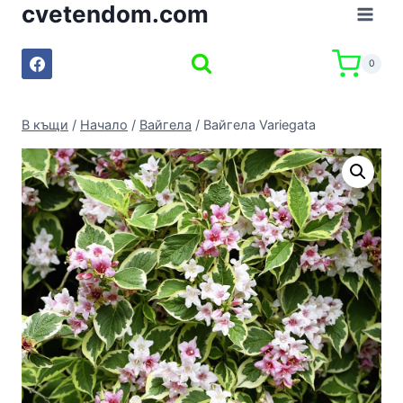
cvetendom.com
Към
съдържанието
0
В къщи
/
Начало
/
Вайгела
/
Вайгела Variegata