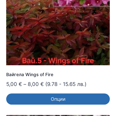
Вайгела Wings of Fire
Price
5,00
€
–
8,00
€
(9.78 - 15.65 лв.)
range:
Опции
5,00 €
This
through
product