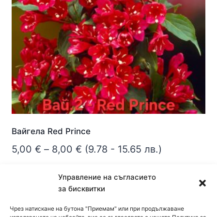
be
chosen
on
the
product
page
Вайгела Red Prince
Price
5,00
€
–
8,00
€
(9.78 - 15.65 лв.)
range:
Опции
Управление на съгласието
5,00 €
за бисквитки
This
through
product
8,00 €
Чрез натискане на бутона "Приемам" или при продължаване