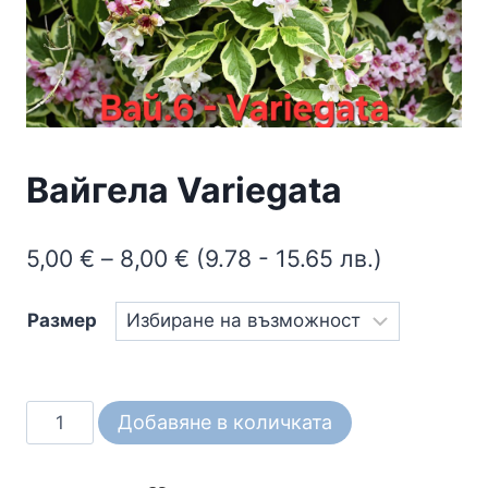
Вайгела Variegata
Price
5,00
€
–
8,00
€
(9.78 - 15.65 лв.)
range:
Размер
5,00 €
through
8,00 €
количество
Добавяне в количката
за
Вайгела