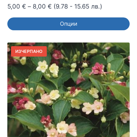
Price
5,00
€
–
8,00
€
(9.78 - 15.65 лв.)
range:
Опции
5,00 €
This
through
product
8,00 €
has
ИЗЧЕРПАНО
multiple
variants.
The
options
may
be
chosen
on
the
product