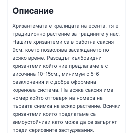
Описание
Хризантемата е кралицата на есента, тя е
традиционно растение за градините у нас.
Нашите хризантеми са в работна саксия
9см. което позволява засаждането по
всяко време. Разсадът кълбовидни
хризантеми който ние предлагаме е с
височина 10-15см., минимум с 5-6
разклонения и с добре оформена
коренова система. На всяка саксия има
номер който отговаря на номера на
първата снимка на всяко растение. Всички
хризантеми които предлагаме са
зимоустойчиви като може да се загърлят
преди сериозните застудявания.