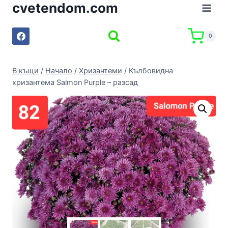
cvetendom.com
Към
съдържанието
0
В къщи
/
Начало
/
Хризантеми
/
Кълбовидна
хризантема Salmon Purple – разсад