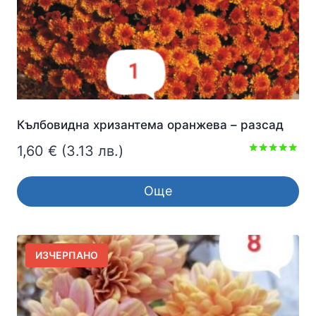
Кълбовидна хризантема оранжева – разсад
1,60
€
(3.13 лв.)
Оценено с
5.00
от 5
Още
ИЗЧЕРПАНО