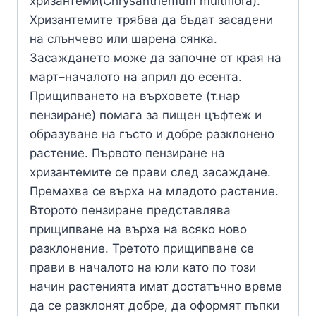
хризантеми(Chrysanthemum multiflora).
Хризантемите трябва да бъдат засадени
на слънчево или шарена сянка.
Засаждането може да започне от края на
март–началото на април до есента.
Прищипването на върховете (т.нар
пензиране) помага за пищен цъфтеж и
образуване на гъсто и добре разклонено
растение. Първото пензиране на
хризантемите се прави след засаждане.
Премахва се върха на младото растение.
Второто пензиране представлява
прищипване на върха на всяко ново
разклонение. Третото прищипване се
прави в началото на юли като по този
начин растенията имат достатъчно време
да се разклонят добре, да оформят пъпки