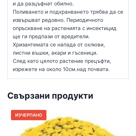
и да разцъфнат обилно.
Поливането и подхранването трябва да се
извършват редовно. Периодичното
опръскване на растенията с инсектицид
ще ги предпази от вредители.
Хризантемата се напада от охлюви,
листни въшки, акари и гъсеници.
След като цялото растение прецъфти,
изрежете на около 10см.над почвата.
Свързани продукти
ИЗЧЕРПАНО