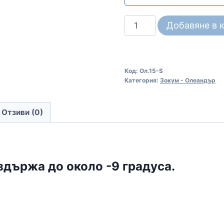
количество
Добавяне в 
за
Олеандър
светло
Код:
Ол.15-S
оранжев
Категория:
Зокум - Олеандър
(Зокум)
Анджоло
Отзиви (0)
Пуци
Oleander
Angiolo
Pucci
издържа до около -9 градуса.