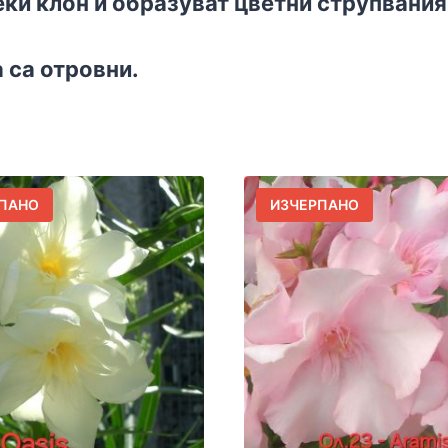
еки клон и образуват цветни струпвания
 са отровни.
ПАНО
ИЗЧЕРПАНО