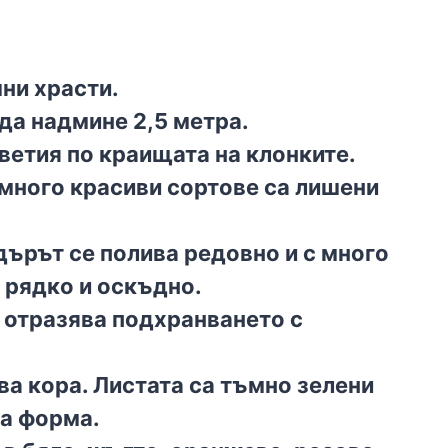
ни храсти.
да надмине 2,5 метра.
ветия по краищата на клонките.
 много красиви сортове са лишени
дърът се полива редовно и с много
 рядко и оскъдно.
е отразява подхранването с
ва кора. Листата са тъмно зелени
на форма.