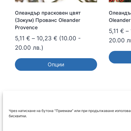
Олеандър прасковен цвят
Олеандъ
(Зокум) Прованс Oleander
Oleander
Provence
5,11
€
–
Price
5,11
€
–
10,23
€
(10.00 -
20.00 л
range:
20.00 лв.)
5,11 €
Опции
through
This
This
product
10,23 €
product
has
has
multiple
multiple
variants.
variants.
The
Чрез натискане на бутона "Приемам" или при продължаване използван
The
options
бисквитки.
options
may
may
be