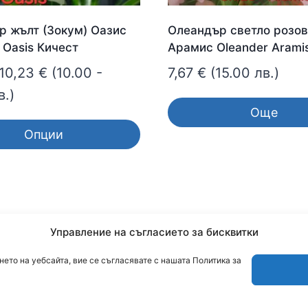
р жълт (Зокум) Оазис
Олеандър светло розов
 Oasis Кичест
Арамис Oleander Arami
Price
10,23
€
(10.00 -
7,67
€
(15.00 лв.)
range:
в.)
Още
5,11 €
Опции
through
10,23 €
Управление на съгласието за бисквитки
ето на уебсайта, вие се съгласявате с нашата Политика за
© 2026 cvetendom.com