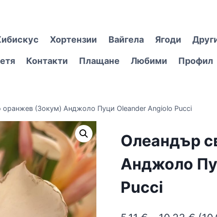
Хибискус
Хортензии
Вайгела
Ягоди
Друг
етя
Контакти
Плащане
Любими
Профил
 оранжев (Зокум) Анджоло Пуци Oleander Angiolo Pucci
Олеандър с
Анджоло Пуц
Pucci