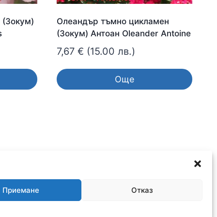
 (Зокум)
Олеандър тъмно цикламен
s
(Зокум) Антоан Oleander Antoine
7,67
€
(15.00 лв.)
Още
Приемане
Отказ