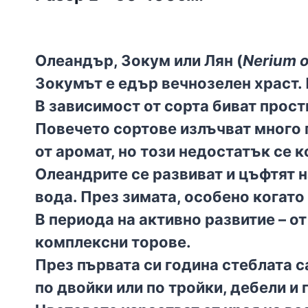
Олеандър, Зокум или Лян (
Nerium 
Зокумът е едър вечнозелен храст.
В зависимост от сорта биват прост
Повечето сортове излъчват много 
от аромат, но този недостатък се 
Олеандрите се развиват и цъфтят н
вода. През зимата, особено когато
В периода на активно развитие – о
комплексни торове.
През първата си година стеблата с
по двойки или по тройки, дебели и