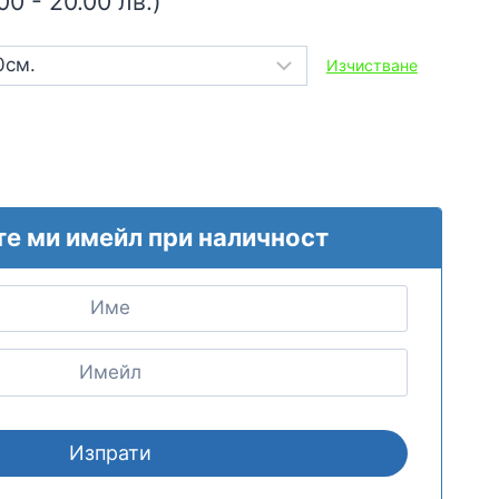
e
00 - 20.00 лв.)
e:
Изчистване
 €
ugh
3 €
те ми имейл при наличност