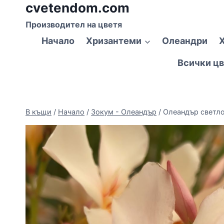
cvetendom.com
Към
съдържанието
Производител на цветя
Начало
Хризантеми
Олеандри
Всички цв
В къщи
/
Начало
/
Зокум - Олеандър
/
Олеандър светло