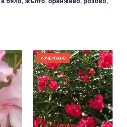
 в бяло, жълто, оранжево, розово,
ИЗЧЕРПАНО