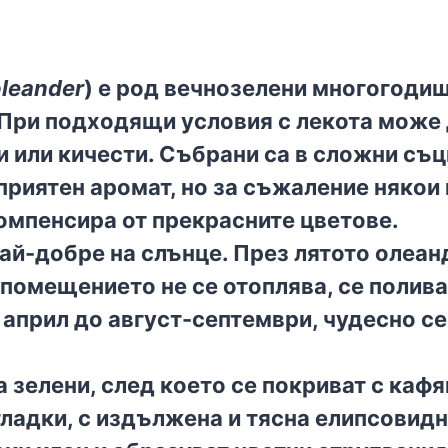
oleander
) е род вечнозелени многогодиш
 При подходящи условия с лекота може 
и или кичести. Събрани са в сложни съц
приятен аромат, но за съжаление някои
компенсира от прекрасните цветове.
ай-добре на слънце. През лятото олеан
 помещението не се отоплява, се полива
т април до август-септември, чудесно с
а зелени, след което се покриват с кафя
 гладки, с издължена и тясна елипсовид