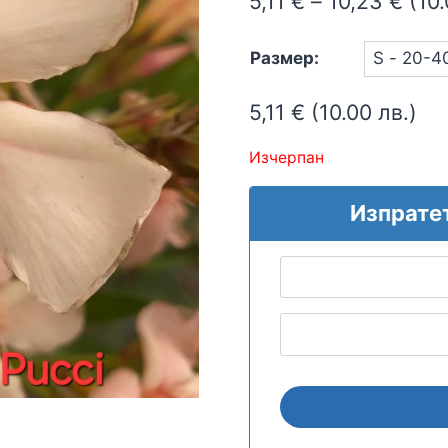
Pric
5,11
€
–
10,23
€
(10.
rang
Размер:
5,11
thro
5,11
€
(10.00 лв.)
10,2
Изчерпан
Изпрате