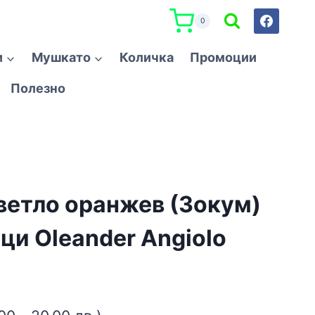
0
и
Мушкато
Количка
Промоции
Полезно
ветло оранжев (Зокум)
и Oleander Angiolo