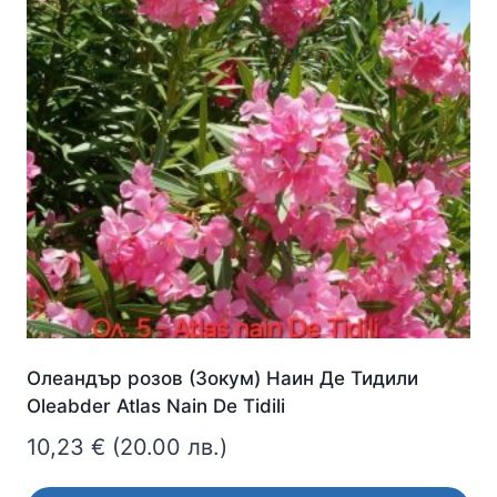
Олеандър розов (Зокум) Наин Де Тидили
Oleabder Atlas Nain De Tidili
10,23
€
(20.00 лв.)