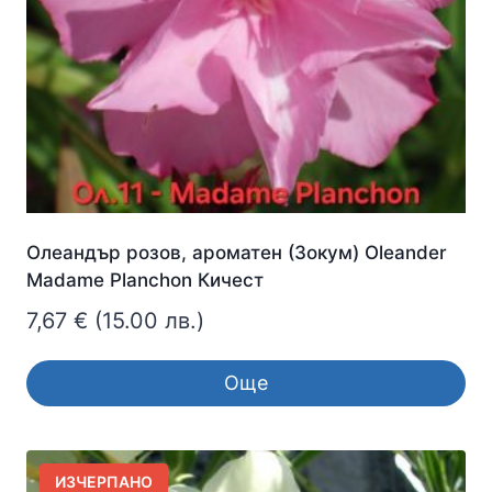
chosen
on
the
product
page
Олеандър розов, ароматен (Зокум) Oleander
Madame Planchon Кичест
7,67
€
(15.00 лв.)
Още
ИЗЧЕРПАНО