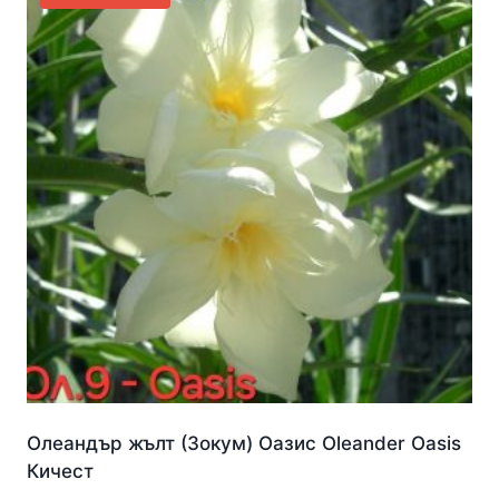
Олеандър жълт (Зокум) Оазис Oleander Oasis
Кичест