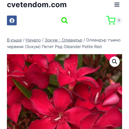
cvetendom.com
Към
съдържанието
0
В къщи
/
Начало
/
Зокум - Олеандър
/
Олеандър тъмно
червени (Зокум) Петит Ред Oleander Petite Red