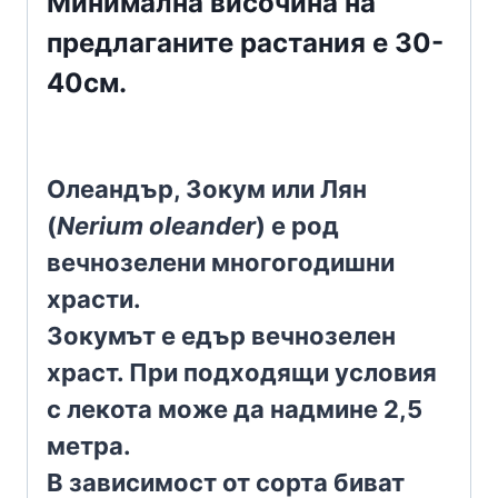
Минимална височина на
предлаганите растания е 30-
40см.
Олеандър, Зокум или Лян
(
Nerium oleander
) е род
вечнозелени многогодишни
храсти.
Зокумът е едър вечнозелен
храст. При подходящи условия
с лекота може да надмине 2,5
метра.
В зависимост от сорта биват