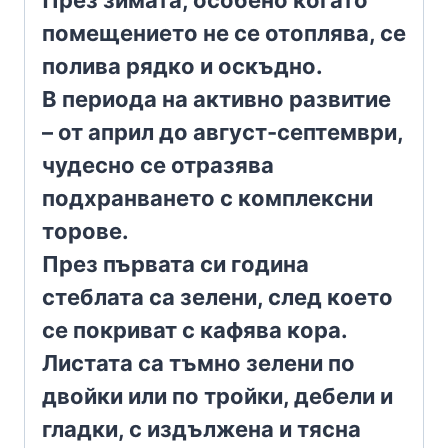
През зимата, особено когато
помещението не се отоплява, се
полива рядко и оскъдно.
В периода на активно развитие
– от април до август-септември,
чудесно се отразява
подхранването с комплексни
торове.
През първата си година
стеблата са зелени, след което
се покриват с кафява кора.
Листата са тъмно зелени по
двойки или по тройки, дебели и
гладки, с издължена и тясна