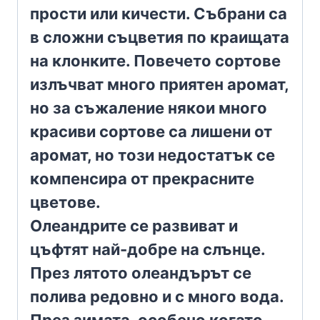
прости или кичести. Събрани са
в сложни съцветия по краищата
на клонките. Повечето сортове
излъчват много приятен аромат,
но за съжаление някои много
красиви сортове са лишени от
аромат, но този недостатък се
компенсира от прекрасните
цветове.
Олеандрите се развиват и
цъфтят най-добре на слънце.
През лятото олеандърът се
полива редовно и с много вода.