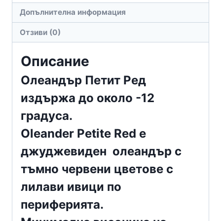
Допълнителна информация
Отзиви (0)
Описание
Олеандър Петит Ред
издържа до около -12
градуса.
Oleander Petite Red е
джуджевиден олеандър с
тъмно червени цветове с
лилави ивици по
периферията.