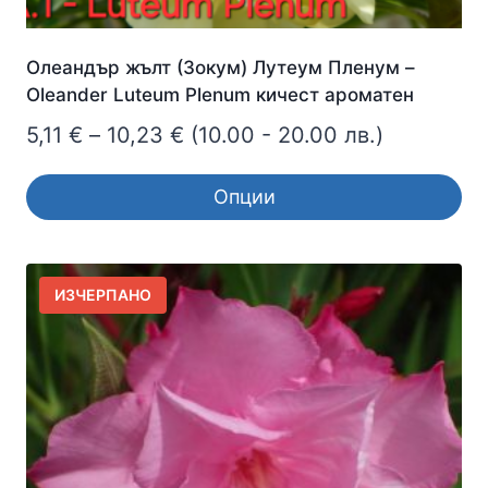
Олеандър жълт (Зокум) Лутеум Пленум –
Oleander Luteum Plenum кичест ароматен
Price
5,11
€
–
10,23
€
(10.00 - 20.00 лв.)
range:
Опции
5,11 €
This
through
product
10,23 €
has
ИЗЧЕРПАНО
multiple
variants.
The
options
may
be