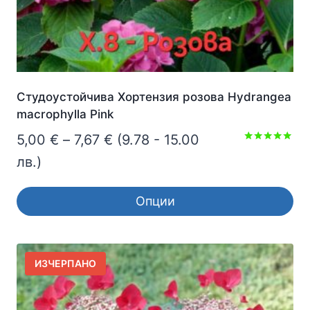
page
Студоустойчива Хортензия розова Hydrangea
macrophylla Pink
Price
5,00
€
–
7,67
€
(9.78 - 15.00
Оценено с
range:
лв.)
5.00
от 5
5,00 €
Опции
through
This
7,67 €
product
has
ИЗЧЕРПАНО
multiple
variants.