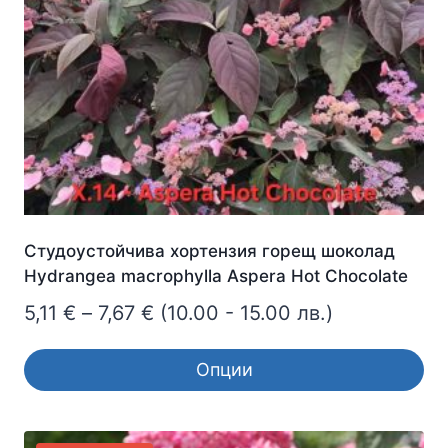
Студоустойчива хортензия горещ шоколад
Hydrangea macrophylla Aspera Hot Chocolate
Price
5,11
€
–
7,67
€
(10.00 - 15.00 лв.)
range:
Опции
5,11 €
This
through
product
7,67 €