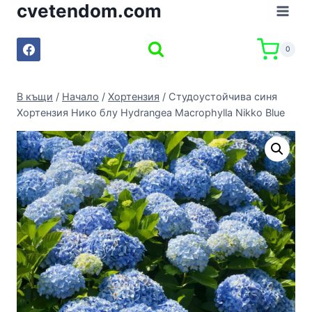
cvetendom.com
Към
съдържанието
0
В къщи
/
Начало
/
Хортензия
/
Студоустойчива синя
Хортензия Нико блу Hydrangea Macrophylla Nikko Blue