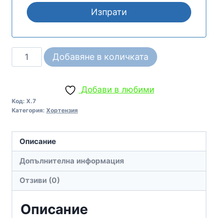
количество
Добавяне в количката
за
Студоустойчива
Добави в любими
синя
Код:
Х.7
Хортензия
Категория:
Хортензия
Нико
блу
Описание
Hydrangea
Macrophylla
Допълнителна информация
Nikko
Отзиви (0)
Blue
Описание