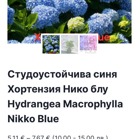
Студоустойчива синя
Хортензия Нико блу
Hydrangea Macrophylla
Nikko Blue
Price
5,11
€
–
7,67
€
(10.00 - 15.00 лв.)