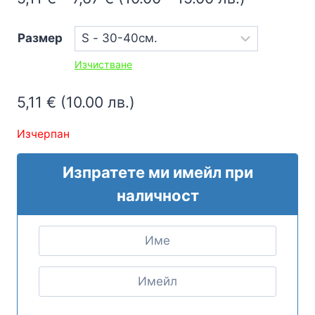
range:
Размер
5,11 €
Изчистване
through
7,67 €
5,11
€
(10.00 лв.)
Изчерпан
Изпратете ми имейл при
наличност