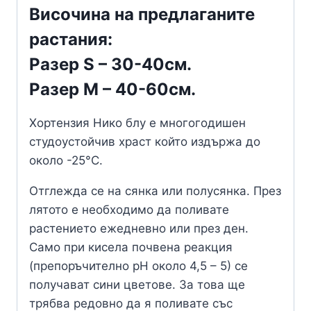
Височина на предлаганите
растания:
Разер S – 30-40см.
Разер M – 40-60см.
Хортензия Нико блу е многогодишен
студоустойчив храст който издържа до
около -25°C.
Отглежда се на сянка или полусянка. През
лятото е необходимо да поливате
растението ежедневно или през ден.
Само при кисела почвена реакция
(препоръчително рН около 4,5 – 5) се
получават сини цветове. За това ще
трябва редовно да я поливате със