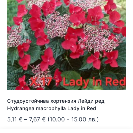
The
options
may
be
chosen
on
the
product
page
Студоустойчива хортензия Лейди ред
Hydrangea macrophylla Lady in Red
Price
5,11
€
–
7,67
€
(10.00 - 15.00 лв.)
range: